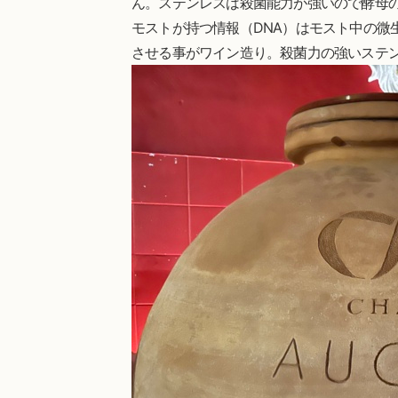
ん。ステンレスは殺菌能力が強いので酵母
モストが持つ情報（DNA）はモスト中の微
させる事がワイン造り。殺菌力の強いステ