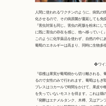
人間に使われるワクチンのように、病気の
化させるので、その病原菌が蔓延しても免
『害虫対策も同じ。害虫の死骸を粉末にし
に既に害虫の存在を感じ、他へ移っていく
このように化学薬品を使わず、自然の中に
葡萄のエネルギーは高まり、同時に生物多
❖ワイ
『収穫は果実が葡萄樹から切り離される、
るので女性のみで行われます。葡萄はもぎ
プレスはコカールで時間をかけて、果皮や
を失っていないモストを得ます。これは畑
『発酵はエナメルタンク、木樽、又はアン