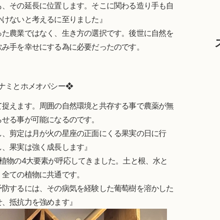
も、その延長に位置します。そこに関わる造り手も自
いけないと考えるに至りました』
った農業ではなく、生き方の選択です。後世に自然を
飲み手を幸せにする為に必要だったのです。
ナミとホメオパシー❖
て捉えます。周囲の自然環境と共存する事で農薬が無
らせる事が可能になるのです。
し、剪定は月が火の星座の正面にくる果実の日に行
し、果実は強く成長します』
植物の4大要素が呼応してきました。土と根、水と
、全ての植物に共通です。
予防するには、その病気を経験した葡萄樹を溶かした
せ、抵抗力を強めます』