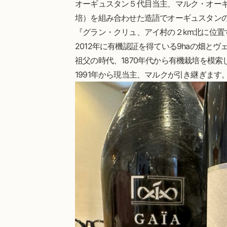
オーギュスタン５代目当主、マルク・オーギュスタン
培）を組み合わせた造語でオーギュスタン
『グラン・クリュ、アイ村の２km北に位置
2012年に有機認証を得ている9haの畑と
祖父の時代、1870年代から有機栽培を模索
1991年から現当主、マルクが引き継ぎます