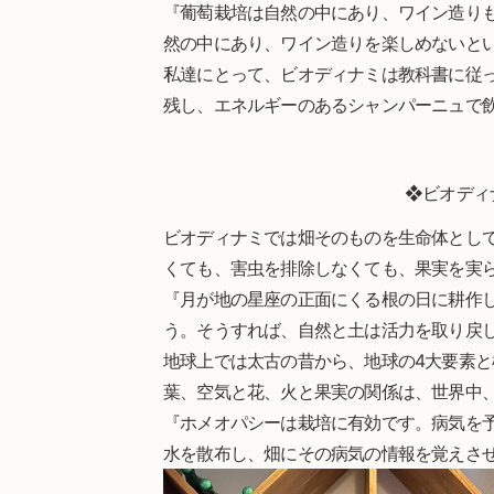
『葡萄栽培は自然の中にあり、ワイン造り
然の中にあり、ワイン造りを楽しめないと
私達にとって、ビオディナミは教科書に従
残し、エネルギーのあるシャンパーニュで
❖ビオディ
ビオディナミでは畑そのものを生命体とし
くても、害虫を排除しなくても、果実を実
『月が地の星座の正面にくる根の日に耕作
う。そうすれば、自然と土は活力を取り戻
地球上では太古の昔から、地球の4大要素と
葉、空気と花、火と果実の関係は、世界中
『ホメオパシーは栽培に有効です。病気を
水を散布し、畑にその病気の情報を覚えさ