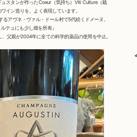
が作ったCoeur（気持ち）Viti Culture（栽
のワイン造りを、よく表現しています。
するアヴネ・ヴァル・ドール村で5代続くドメーヌ。
ヴェルテュにも少し畑を所有』
し、父親が2004年に全ての科学的薬品の使用を中止。
。