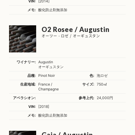
VIN:
[2014]
メモ:
酸化防止剤無添加
O2 Rosee / Augustin
オーツー・ロゼ / オーギュスタン
ワイナリー:
Augustin
オーギュスタン
品種:
Pinot Noir
色:
泡ロゼ
生産地域:
France /
サイズ:
750㎖
Champagne
アペラシオン:
参考上代:
24,000円
VIN:
[2018]
メモ:
酸化防止剤無添加
Gaia / Augustin