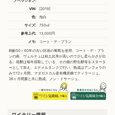
アペラシオン:
VIN:
[2019]
色:
泡白
サイズ:
750㎖
参考上代:
13,000円
メモ:
コート・デ・ブラン
樹齢50～60年の古い区画の葡萄を使用。コート・デ・ブラ
ンの南、ヴェルテュは粘土比率が高いので少し柔らかさが出
る。発酵は毎年採取している、その畑の野生酵母をスタータ
ーとして加え、エナメルタンクで行い、熟成はアンフォラの
みで12ヶ月間。マダガスカル産有機蔗糖でティラージュ。
36ヶ月間澱と共に熟成。ノン・ドサージュ。
ワイナリー情報