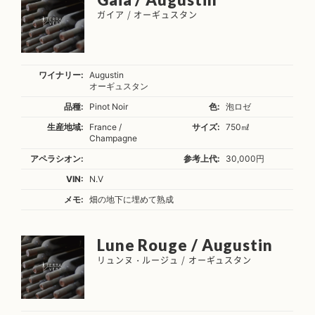
ガイア / オーギュスタン
ワイナリー:
Augustin
オーギュスタン
品種:
Pinot Noir
色:
泡ロゼ
生産地域:
France /
サイズ:
750㎖
Champagne
アペラシオン:
参考上代:
30,000円
VIN:
N.V
メモ:
畑の地下に埋めて熟成
Lune Rouge / Augustin
リュンヌ・ルージュ / オーギュスタン