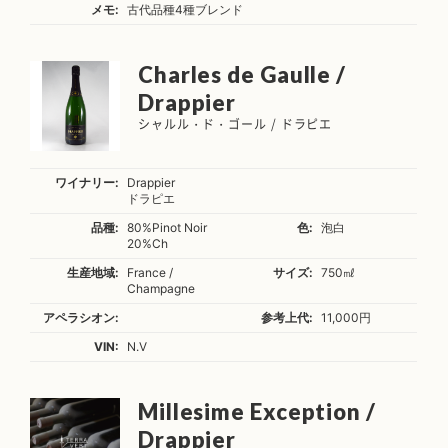
メモ:
古代品種4種ブレンド
Charles de Gaulle /
Drappier
シャルル・ド・ゴール / ドラピエ
ワイナリー:
Drappier
ドラピエ
品種:
80%Pinot Noir
色:
泡白
20%Ch
生産地域:
France /
サイズ:
750㎖
Champagne
アペラシオン:
参考上代:
11,000円
VIN:
N.V
Millesime Exception /
Drappier