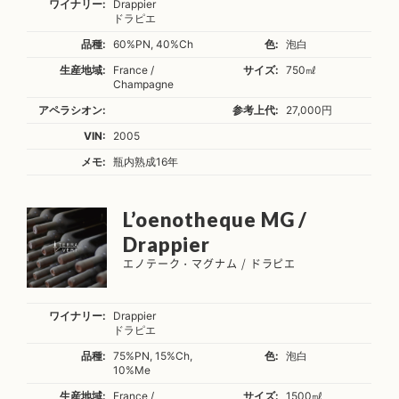
ワイナリー:
Drappier
ドラピエ
品種:
60%PN, 40%Ch
色:
泡白
生産地域:
France /
サイズ:
750㎖
Champagne
アペラシオン:
参考上代:
27,000円
VIN:
2005
メモ:
瓶内熟成16年
L’oenotheque MG /
Drappier
エノテーク・マグナム / ドラピエ
ワイナリー:
Drappier
ドラピエ
品種:
75%PN, 15%Ch,
色:
泡白
10%Me
生産地域:
France /
サイズ:
1500㎖