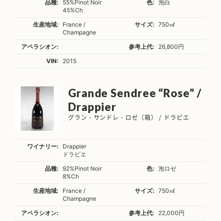
品種:
55%Pinot Noir
色:
泡白
45%Ch
生産地域:
France /
サイズ:
750㎖
Champagne
アペラシオン:
参考上代:
26,800円
VIN:
2015
Grande Sendree “Rose” /
Drappier
グラン・サンドレ・ロゼ（箱） / ドラピエ
ワイナリー:
Drappier
ドラピエ
品種:
92%Pinot Noir
色:
泡ロゼ
8%Ch
生産地域:
France /
サイズ:
750㎖
Champagne
アペラシオン:
参考上代:
22,000円