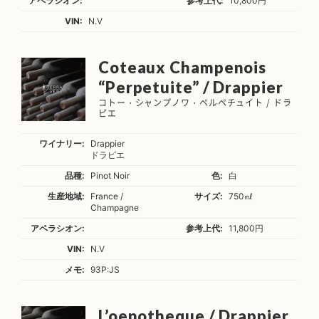
アペラシオン:
参考上代:
10,800円
VIN:
N.V
Coteaux Champenois
“Perpetuite” / Drappier
コトー・シャンプノワ・ペルペチュイト / ドラ
ピエ
ワイナリー:
Drappier
ドラピエ
品種:
Pinot Noir
色:
白
生産地域:
France /
サイズ:
750㎖
Champagne
アペラシオン:
参考上代:
11,800円
VIN:
N.V
メモ:
93P:JS
L’oenotheque / Drappier