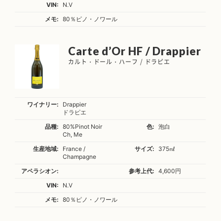
VIN:
N.V
メモ:
80％ピノ・ノワール
Carte d’Or HF / Drappier
カルト・ドール・ハーフ / ドラピエ
ワイナリー:
Drappier
ドラピエ
品種:
80%Pinot Noir
色:
泡白
Ch, Me
生産地域:
France /
サイズ:
375㎖
Champagne
アペラシオン:
参考上代:
4,600円
VIN:
N.V
メモ:
80％ピノ・ノワール