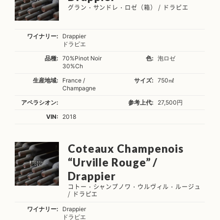
グラン・サンドレ・ロゼ（箱） / ドラピエ
ワイナリー:
Drappier
ドラピエ
品種:
70%Pinot Noir
色:
泡ロゼ
30%Ch
生産地域:
France /
サイズ:
750㎖
Champagne
アペラシオン:
参考上代:
27,500円
VIN:
2018
Coteaux Champenois
“Urville Rouge” /
Drappier
コトー・シャンプノワ・ウルヴィル・ルージュ
/ ドラピエ
ワイナリー:
Drappier
ドラピエ