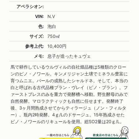
アペラシオン:
VIN:
N.V
色:
泡白
サイズ:
750㎖
参考上代:
10,400円
メモ:
息子が造ったキュヴェ
馬で耕作しているウルヴィルの自社畑品種は5種類のクロー
ンのピノ・ノワール。キンメリジャン土壌でミネラル豊富に
育つムニエ。バールの成熟したシャルドネ。そして、本当の
白と呼ばれる古代品種ブラン・ヴレイ（ピノ・ブラン）。フ
ァーストプレスのみを重力で発酵槽へ移動。野生酵母のみで
自然発酵。マロラクティックも自然に任せます。発酵終了
後、3ヶ月間熟成させてからティラージュ（ノン・フィルタ
ー）。瓶内2時発酵。4ｇ/Lのドサージュ。15年熟成させた
ピノ・ノワールのリキュールを使用。総SO2量は20ｇ/L。