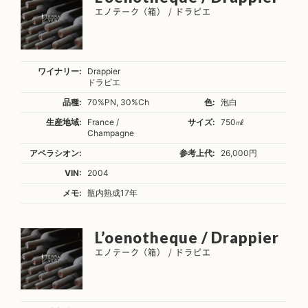
エノテーク（箱） / ドラピエ
ワイナリー:
Drappier
ドラピエ
品種:
70%PN, 30%Ch
色:
泡白
生産地域:
France /
サイズ:
750㎖
Champagne
アペラシオン:
参考上代:
26,000円
VIN:
2004
メモ:
瓶内熟成17年
L’oenotheque / Drappier
エノテーク（箱） / ドラピエ