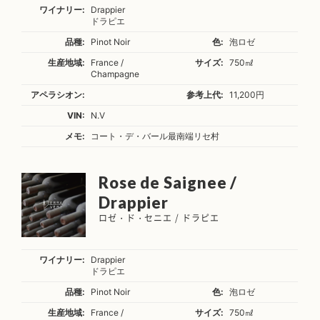
ワイナリー:
Drappier
ドラピエ
品種:
Pinot Noir
色:
泡ロゼ
生産地域:
France /
サイズ:
750㎖
Champagne
アペラシオン:
参考上代:
11,200円
VIN:
N.V
メモ:
コート・デ・バール最南端リセ村
Rose de Saignee /
Drappier
ロゼ・ド・セニエ / ドラピエ
ワイナリー:
Drappier
ドラピエ
品種:
Pinot Noir
色:
泡ロゼ
生産地域:
France /
サイズ:
750㎖