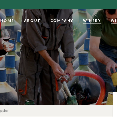
HOME
ABOUT
COMPANY
WINERY
WI
appier