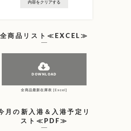
内容をクリアする
全商品リスト≪EXCEL≫
DOWNLOAD
全商品最新在庫表 [Excel]
今月の新入港＆入港予定リ
スト≪PDF≫