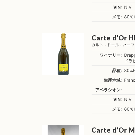
VIN:
N.V
メモ:
80
Carte d’Or H
カルト・ドール・ハーフ 
ワイナリー:
Drapp
ドラ
品種:
80%Pi
生産地域:
Fran
アペラシオン:
VIN:
N.V
メモ:
80
Carte d’Or M