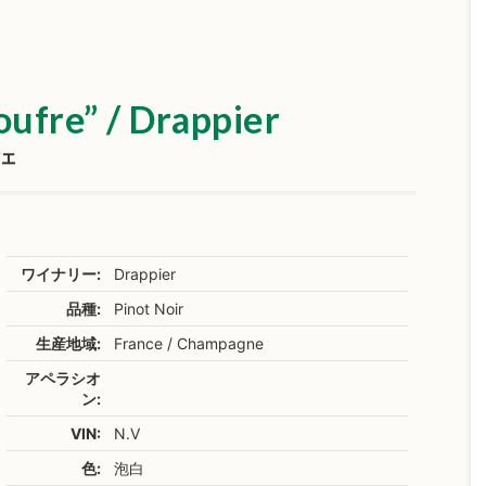
oufre” / Drappier
ピエ
ワイナリー:
Drappier
品種:
Pinot Noir
生産地域:
France / Champagne
アペラシオ
ン:
VIN:
N.V
色:
泡白