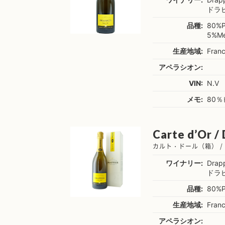
ドラ
品種:
80%P
5%M
生産地域:
Fran
アペラシオン:
VIN:
N.V
メモ:
80
Carte d’Or /
カルト・ドール（箱） /
ワイナリー:
Drapp
ドラ
品種:
80%Pi
生産地域:
Fran
アペラシオン: