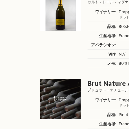
カルト・ドール・マグナム
ワイナリー:
Drapp
ドラ
品種:
80%Pi
生産地域:
Fran
アペラシオン:
VIN:
N.V
メモ:
80
Brut Nature 
ブリュット・ナチュール 
ワイナリー:
Drapp
ドラ
品種:
Pinot
生産地域:
Fran