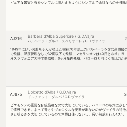
ピュアな果実と香をシンプルに味わえるようにシンプルで余計なものを排除
Barbera d’Alba Superiore / G.D.Vajra
AJ216
2
バルベーラ・ダルバ・スペリオーレ / G.D.ヴァイラ
1949年にひいお爺ちゃんが植えた樹齢70年以上のバルベーラを含む高樹
で発酵。温度管理なしで32度以下で発酵。マセラシオンは40日と非常に長
月スラヴォニア大樽で熟成後、6ヶ月瓶内熟成。バローロと同じく表現力が
Dolcetto d’Alba / G.D.Vajra
AJ675
2
ドルチェット・ダルバ / G.D.ヴァイラ
ピエモンテの重要な伝統品種なので大切にしている。バローロの各畑に少し
で収穫できる。よって青さやヴェジタルな要素が出ないのがヴァイラの特徴。
さと明るさを大切にしているので木樽は使わないし、長い熟成も行わない。