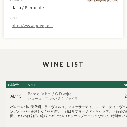
Italia / Piemonte
URL:
http://www.gdvajra.it
WINE LIST
商品記号
ワイン
V
Barolo “Albe” / G.D.Vajra
AL113
2
バローロ・アルベ / G.D.ヴァイラ
バローロ村の優良畑、ラ・ヴォルタ、フォッサーティ、コステ・ディ・ヴェ
ングオーバーを施しながら発酵、一部はサブマージド・キャップ。（葡萄の状態
間。アルベは朝日の意味で3つの畑のアッサンブラージュなので、時間差で