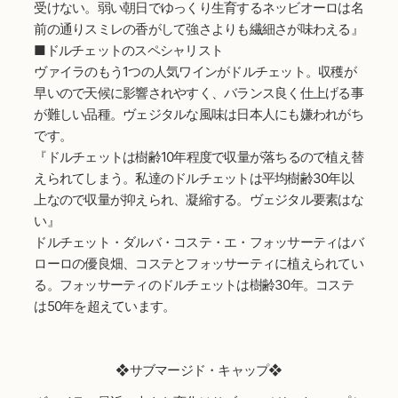
受けない。弱い朝日でゆっくり生育するネッビオーロは名
前の通りスミレの香がして強さよりも繊細さが味わえる』
■ドルチェットのスペシャリスト
ヴァイラのもう1つの人気ワインがドルチェット。収穫が
早いので天候に影響されやすく、バランス良く仕上げる事
が難しい品種。ヴェジタルな風味は日本人にも嫌われがち
です。
『ドルチェットは樹齢10年程度で収量が落ちるので植え替
えられてしまう。私達のドルチェットは平均樹齢30年以
上なので収量が抑えられ、凝縮する。ヴェジタル要素はな
い』
ドルチェット・ダルバ・コステ・エ・フォッサーティはバ
ローロの優良畑、コステとフォッサーティに植えられてい
る。フォッサーティのドルチェットは樹齢30年。コステ
は50年を超えています。
❖サブマージド・キャップ❖