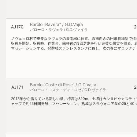
Barolo “Ravera” / G.D.Vajra
AJ170
2
バローロ・ラヴェラ / G.D.ヴァイラ
ノヴェッロ村で重要なラヴェラの最南端に位置。真南向きの円形劇場型で標高
収穫を開始。収穫時、作業台、除梗後の3回選別を行い完璧な果実を得る。
マセレーションする。発酵後ステンレスタンクに移し、次の春にマロラクティッ
Barolo “Coste di Rose” / G.D.Vajra
AJ171
2
バローロ・コステ・ディ・ロゼ / G.D.ヴァイラ
2015年から借りている新しい畑。標高は310m。土壌はカンヌビやカステ
ャップで約25日間発酵、マセレーション。熟成はスラヴォニア産の25と40