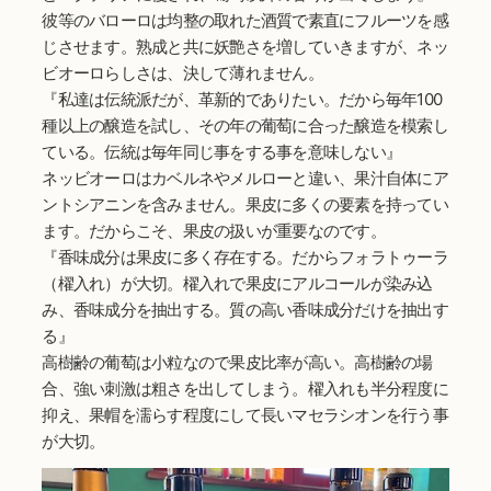
彼等のバローロは均整の取れた酒質で素直にフルーツを感
じさせます。熟成と共に妖艶さを増していきますが、ネッ
ビオーロらしさは、決して薄れません。
『私達は伝統派だが、革新的でありたい。だから毎年100
種以上の醸造を試し、その年の葡萄に合った醸造を模索し
ている。伝統は毎年同じ事をする事を意味しない』
ネッビオーロはカベルネやメルローと違い、果汁自体にア
ントシアニンを含みません。果皮に多くの要素を持ってい
ます。だからこそ、果皮の扱いが重要なのです。
『香味成分は果皮に多く存在する。だからフォラトゥーラ
（櫂入れ）が大切。櫂入れで果皮にアルコールが染み込
み、香味成分を抽出する。質の高い香味成分だけを抽出す
る』
高樹齢の葡萄は小粒なので果皮比率が高い。高樹齢の場
合、強い刺激は粗さを出してしまう。櫂入れも半分程度に
抑え、果帽を濡らす程度にして長いマセラシオンを行う事
が大切。