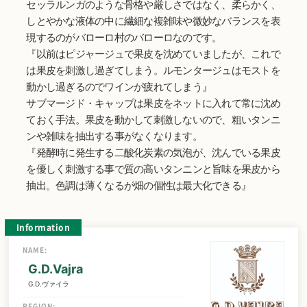
セッラルンガのような骨格や厳しさではなく、柔らかく、
しとやかな液体の中に繊細な複雑味や微妙なバランスを表
現するのがバローロ村のバローロなのです。
『以前はピジャージュで果皮を沈めていましたが、これで
は果皮を刺激し過ぎてしまう。ルモンタージュはモストを
動かし過ぎるのでワインが疲れてしまう』
サブマージド・キャップは果皮をネットに入れて常に沈め
ておく手法。果皮を動かして刺激しないので、粗いタンニ
ンや雑味を抽出する事がなくなります。
『発酵時に発生する二酸化炭素の気泡が、沈んでいる果皮
を優しく刺激する事で質の高いタンニンと旨味を果皮から
抽出。色調は薄くなるが畑の個性は最大化できる』
Information
NAME:
G.D.Vajra
G.D.ヴァイラ
REGION: