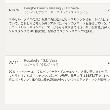
Langhe Bianco Riesling / G.D.Vajra
AJ676
2
ランゲ・ビアンコ・リースリング / G.D.ヴァイラ
マルセル・ダイスの畑から無作為に選んだリースリングを植樹。ダイスはオ
ていて、これと同じ考えを持つアルドはドイツのクローンも混植している。1
ッコ・ベルトーネ（シニオ）で、どちらも東向きで冷涼。白い石灰岩が多い
ンレスタンクで20日間程度。翌春までステンレスタンクで熟成。
Rosabella / G.D.Vajra
AL114
2
ロザベッラ / G.D.ヴァイラ
90％ネッビオーロ、10％バルベーラとドルチェット。各畑の若い樹を使用
マセラシオンを経てステンレスタンクで発酵。発酵温度は24度以下でフレ
前にボトリング。酸化防止剤の添加が少ないのでマロラクティックを誘発し