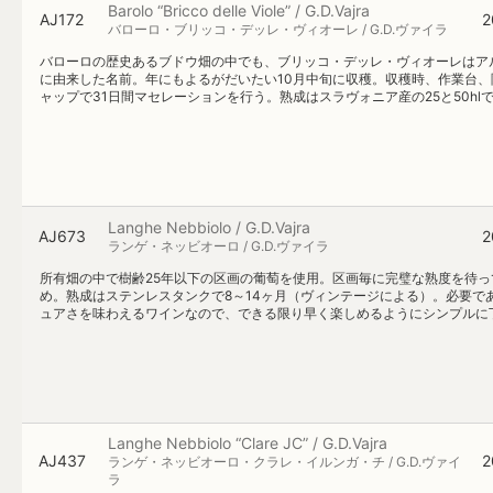
Barolo “Bricco delle Viole” / G.D.Vajra
AJ172
2
バローロ・ブリッコ・デッレ・ヴィオーレ / G.D.ヴァイラ
バローロの歴史あるブドウ畑の中でも、ブリッコ・デッレ・ヴィオーレはアル
に由来した名前。年にもよるがだいたい10月中旬に収穫。収穫時、作業台
ャップで31日間マセレーションを行う。熟成はスラヴォニア産の25と50h
Langhe Nebbiolo / G.D.Vajra
AJ673
2
ランゲ・ネッビオーロ / G.D.ヴァイラ
所有畑の中で樹齢25年以下の区画の葡萄を使用。区画毎に完璧な熟度を待っ
め。熟成はステンレスタンクで8～14ヶ月（ヴィンテージによる）。必要
ュアさを味わえるワインなので、できる限り早く楽しめるようにシンプルに
Langhe Nebbiolo “Clare JC” / G.D.Vajra
AJ437
2
ランゲ・ネッビオーロ・クラレ・イルンガ・チ / G.D.ヴァイ
ラ