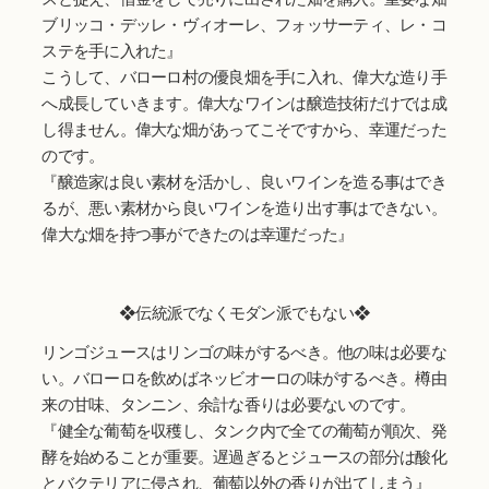
ブリッコ・デッレ・ヴィオーレ、フォッサーティ、レ・コ
ステを手に入れた』
こうして、バローロ村の優良畑を手に入れ、偉大な造り手
へ成長していきます。偉大なワインは醸造技術だけでは成
し得ません。偉大な畑があってこそですから、幸運だった
のです。
『醸造家は良い素材を活かし、良いワインを造る事はでき
るが、悪い素材から良いワインを造り出す事はできない。
偉大な畑を持つ事ができたのは幸運だった』
❖伝統派でなくモダン派でもない❖
リンゴジュースはリンゴの味がするべき。他の味は必要な
い。バローロを飲めばネッビオーロの味がするべき。樽由
来の甘味、タンニン、余計な香りは必要ないのです。
『健全な葡萄を収穫し、タンク内で全ての葡萄が順次、発
酵を始めることが重要。遅過ぎるとジュースの部分は酸化
とバクテリアに侵され、葡萄以外の香りが出てしまう』