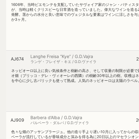
1606年、当時ピエモンテを支配していたサヴォイア家のジャン・バティス
が、当時は軽くクリスピーな日常酒を造っていました。偉大なワインを造る
発酵。茎からの水分と良い意味でのヴェジタルな要素はワインに涼しさを与
か3ヶ月。
Langhe Freisa “Kye” / G.D.Vajra
AJ674
2
ランゲ・フレイザ・キエ / G.D.ヴァイラ
ネッビオーロ以上に良い気候条件と樹齢の高さ、そして収量の制限が必要で効
オ畑（ブリッコ・デレ・ヴィオーレの西隣）の樹齢30年以上の樹。収穫はネ
を中心に少し古バリックも使って熟成。人気のネッビオーロは太陽のラベル
Barbera d’Alba / G.D.Vajra
AJ909
2
バルベーラ・ダルバ / G.D.ヴァイラ
色々な畑のアッサンブラージュ。他の造り手より遅い10月に入ってからの
ベーラが流行しているが香味成分と深みを得る為に20日以上のマセラシオン