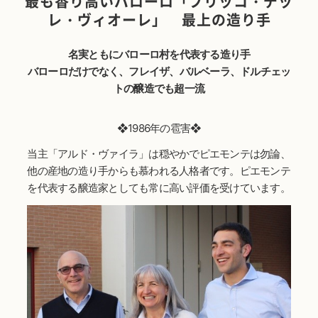
最も香り高いバローロ「ブリッコ・デッ
レ・ヴィオーレ」 最上の造り手
名実ともにバローロ村を代表する造り手
バローロだけでなく、フレイザ、バルベーラ、ドルチェッ
トの醸造でも超一流
❖1986年の雹害❖
当主「アルド・ヴァイラ」は穏やかでピエモンテは勿論、
他の産地の造り手からも慕われる人格者です。ピエモンテ
を代表する醸造家としても常に高い評価を受けています。