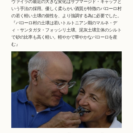
ヴァイラの最近の大きな変化はサブマージド・キャップと
いう手法の採用。優しく柔らかい酒質が特徴のバローロ村
の若く軽い土壌の個性を、より強調する為に必要でした。
『バローロ村の土壌は若いトルトニアン期のマルネ・デ
ィ・サンタガタ・フォッシリ土壌。泥灰土壌主体のシルト
で砂の比率も高く軽い。軽やかで華やかなバローロを産
む』