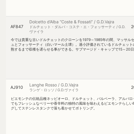
Dolcetto d’Alba “Coste & Fossati” / G.D.Vajra
AF847
2
ドルチェット・ダルバ・コステ・エ・フォッサーティ / G.D.
ヴァイラ
今では貴重な古いドルチェットのクローンを1979～1985年の間、マッ
ュとフォッサーティ（白いマール土壌）。過小評価されているドルチェット
熟するまで収穫を遅らせる事ができる。サブマージド・キャップで15～20
Langhe Rosso / G.D.Vajra
AJ910
2
ランゲ・ロッソ / G.D.ヴァイラ
ピエモンテの伝統品種ネッビオーロ、ドルチェット、バルベーラ、アルバロ
でもフレッシュなベリーや香辛料の独特の風味を味わえるピエモンテらしい味
グしてステンレスタンクで落ち着かせてボトリング。