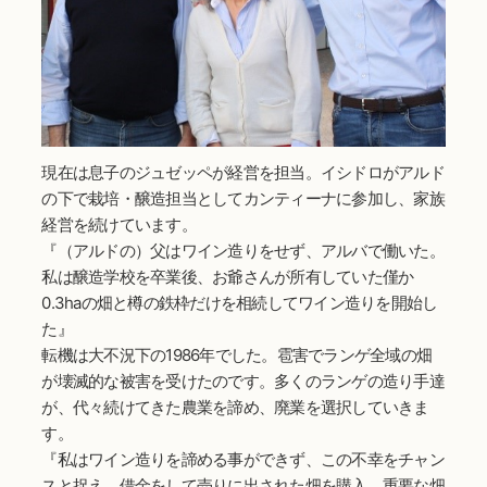
現在は息子のジュゼッペが経営を担当。イシドロがアルド
の下で栽培・醸造担当としてカンティーナに参加し、家族
経営を続けています。
『（アルドの）父はワイン造りをせず、アルバで働いた。
私は醸造学校を卒業後、お爺さんが所有していた僅か
0.3haの畑と樽の鉄枠だけを相続してワイン造りを開始し
た』
転機は大不況下の1986年でした。雹害でランゲ全域の畑
が壊滅的な被害を受けたのです。多くのランゲの造り手達
が、代々続けてきた農業を諦め、廃業を選択していきま
す。
『私はワイン造りを諦める事ができず、この不幸をチャン
スと捉え、借金をして売りに出された畑を購入。重要な畑