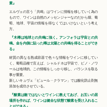
素』
エルヴェの言う「共鳴」はワインに情報を移していく為の
もので、ワインは自然のメッセンジャーなのだから畑、葡
萄、地球、宇宙の情報を得なくてはいけないという考え
方。
『木樽は地球との共鳴に強く。アンフォラは宇宙との共
鳴。金を内側に貼った樽は太陽との共鳴を得ることができ
る』
材質の異なる熟成容器で色々な情報をワインに移してい
く。葡萄品種で言えば、シャルドネは宇宙で、ピノ・ノワ
ールは地球的。この情報をしっかり移し、バランスを取る
事が重要。
新しいキュヴェ「ピュール・クラマン」では酸化防止剤無
添加を成功させている。
『酸素は敵ではないとワインに教えてあげ、お互いの居
場所を作れば、ワインは健全な状態で酸素を受け入れるこ
とができる』