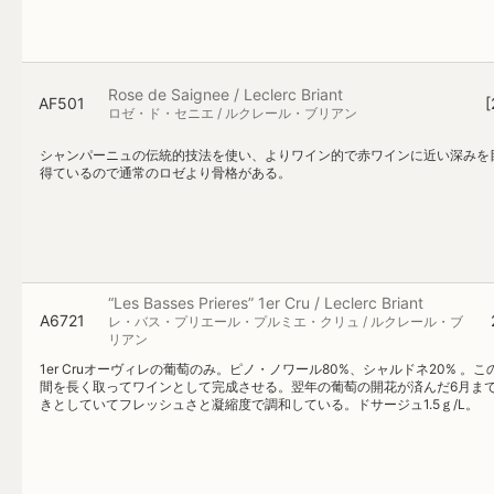
Rose de Saignee / Leclerc Briant
AF501
[
ロゼ・ド・セニエ / ルクレール・ブリアン
シャンパーニュの伝統的技法を使い、よりワイン的で赤ワインに近い深みを
得ているので通常のロゼより骨格がある。
“Les Basses Prieres” 1er Cru / Leclerc Briant
A6721
レ・バス・プリエール・プルミエ・クリュ / ルクレール・ブ
リアン
1er Cruオーヴィレの葡萄のみ。ピノ・ノワール80%、シャルドネ20%
間を長く取ってワインとして完成させる。翌年の葡萄の開花が済んだ6月ま
きとしていてフレッシュさと凝縮度で調和している。ドサージュ1.5ｇ/L。