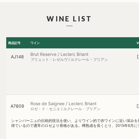
WINE LIST
商品記号
ワイン
V
Brut Reserve / Leclerc Briant
AJ148
[
ブリュット・レゼルヴ / ルクレール・ブリアン
Rose de Saignee / Leclerc Briant
A7809
[
ロゼ・ド・セニエ / ルクレール・ブリアン
シャンパーニュの伝統的技法を使い、よりワイン的で赤ワインに近い深みを
得ているので通常のロゼより骨格がある。樽熟成を長くとり、2015年6月にテ