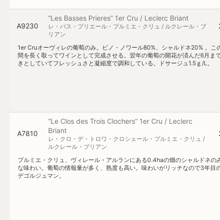
“Les Basses Prieres” 1er Cru / Leclerc Briant
A9230
レ・バス・プリエール・プルミエ・クリュ / ルクレール・ブ
リアン
1er Cruオーヴィレの葡萄のみ。ピノ・ノワール80%、シャルドネ20%
間を長く取ってワインとして完成させる。翌年の葡萄の開花が済んだ6月ま
きとしていてフレッシュさと凝縮度で調和している。ドサージュ1.5ｇ/L。
“Le Clos des Trois Clochers” 1er Cru / Leclerc
Briant
A7810
レ・クロ・デ・トロワ・クロシェール・プルミエ・クリュ /
ルクレール・ブリアン
プルミエ・クリュ、ヴィレール・アルランにある0.4haの畑のシャルドネ
な味わい。葡萄の情報量が多く、熟度も高い。味わいがリッチなので3年目のバ
デゴルジュマン。