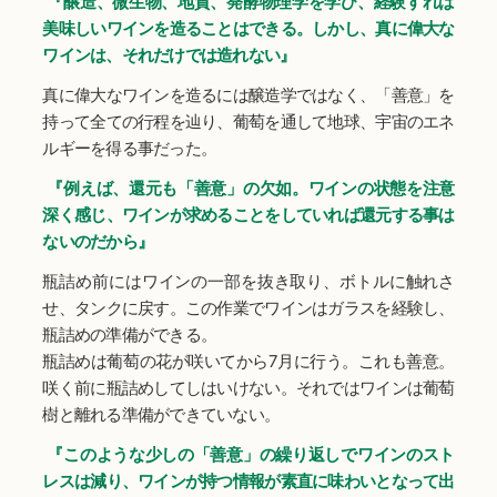
『醸造、微生物、地質、発酵物理学を学び、経験すれば
美味しいワインを造ることはできる。しかし、真に偉大な
ワインは、それだけでは造れない』
真に偉大なワインを造るには醸造学ではなく、「善意」を
持って全ての行程を辿り、葡萄を通して地球、宇宙のエネ
ルギーを得る事だった。
『例えば、還元も「善意」の欠如。ワインの状態を注意
深く感じ、ワインが求めることをしていれば還元する事は
ないのだから』
瓶詰め前にはワインの一部を抜き取り、ボトルに触れさ
せ、タンクに戻す。この作業でワインはガラスを経験し、
瓶詰めの準備ができる。
瓶詰めは葡萄の花が咲いてから7月に行う。これも善意。
咲く前に瓶詰めしてしはいけない。それではワインは葡萄
樹と離れる準備ができていない。
『このような少しの「善意」の繰り返しでワインのスト
レスは減り、ワインが持つ情報が素直に味わいとなって出