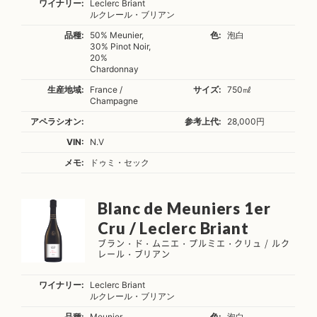
ワイナリー:
Leclerc Briant
ルクレール・ブリアン
品種:
50% Meunier,
色:
泡白
30% Pinot Noir,
20%
Chardonnay
生産地域:
France /
サイズ:
750㎖
Champagne
アペラシオン:
参考上代:
28,000円
VIN:
N.V
メモ:
ドゥミ・セック
Blanc de Meuniers 1er
Cru / Leclerc Briant
ブラン・ド・ムニエ・プルミエ・クリュ / ルク
レール・ブリアン
ワイナリー:
Leclerc Briant
ルクレール・ブリアン
品種:
Meunier
色:
泡白