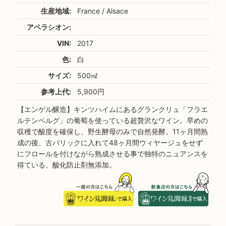
生産地域:
France / Alsace
アペラシオン:
VIN:
2017
色:
白
サイズ:
500㎖
参考上代:
5,900円
【エンゲル醸造】キンツハイムにあるグランクリュ「フラエ
ルテンベルグ」の葡萄を使っている超贅沢なワイン。早めの
収穫で酸度を確保し、野生酵母のみで自然発酵。11ヶ月間熟
成の後、古バリックに入れて48ヶ月間ウィヤージュをせず
にフロールを付けながら熟成させる事で独特のニュアンスを
得ている。酸化防止剤無添加。