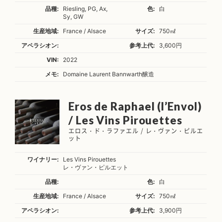
品種:
Riesling, PG, Ax,
色:
白
Sy, GW
生産地域:
France / Alsace
サイズ:
750㎖
アペラシオン:
参考上代:
3,600円
VIN:
2022
メモ:
Domaine Laurent Bannwarth醸造
Eros de Raphael (l’Envol)
/ Les Vins Pirouettes
エロス・ド・ラファエル / レ・ヴァン・ピルエ
ット
ワイナリー:
Les Vins Pirouettes
レ・ヴァン・ピルエット
品種:
色:
白
生産地域:
France / Alsace
サイズ:
750㎖
アペラシオン:
参考上代:
3,900円