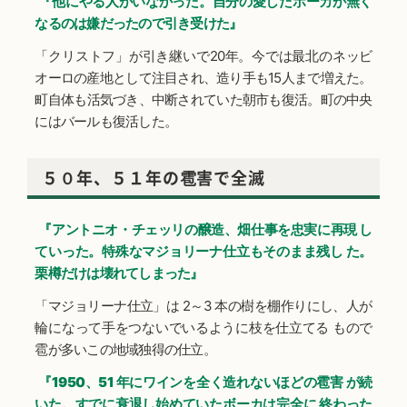
『他にやる人がいなかった。自分の愛したボーカが無く
なるのは嫌だったので引き受けた』
「クリストフ」が引き継いで20年。今では最北のネッビ
オーロの産地として注目され、造り手も15人まで増えた。
町自体も活気づき、中断されていた朝市も復活。町の中央
にはバールも復活した。
５０年、５１年の雹害で全滅
『アントニオ・チェッリの醸造、畑仕事を忠実に再現 し
ていった。特殊なマジョリーナ仕立もそのまま残し た。
栗樽だけは壊れてしまった』
「マジョリーナ仕立」は 2～3 本の樹を棚作りにし、人が
輪になって手をつないでいるように枝を仕立てる もので
雹が多いこの地域独得の仕立。
『1950、51 年にワインを全く造れないほどの雹害 が続
いた。すでに衰退し始めていたボーカは完全に 終わった