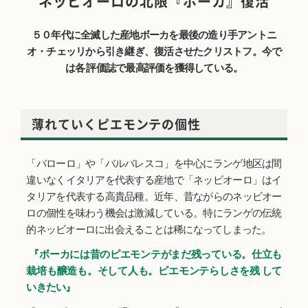
ネッビオーロの北限『ボーカ』復活
５０年代に全滅した産地ボーカを最後の造り手アントニ
オ・チェッリから引き継ぎ、復活させたクリストフ。今で
は各 評価誌で最高評価を獲得している。
薄れていくピエモンテの個性
「バローロ」や「バルバレスコ」を中心にランゲ地区は間
違いなくイタリアを代表する産地で「ネッビオーロ」はイ
タリアを代表する高貴品種。近年、昔ながらのネッビオー
ロの個性を味わう機会は激減している。特にランゲの伝統
的ネッビオーロに出会えることは稀になってしまった。
『ボーカには昔のピエモンテがまだ残っている。仕立も
栽培も醸造も。そして人も。ピエモンテらしさを残 して
いきたい』