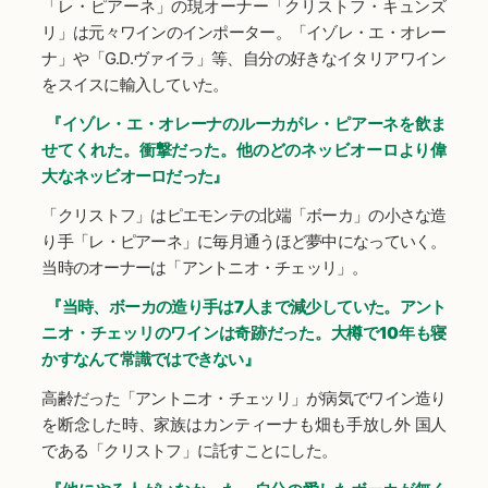
「レ・ピアーネ」の現オーナー「クリストフ・キュンズ
リ」は元々ワインのインポーター。「イゾレ・エ・オレー
ナ」や「G.D.ヴァイラ」等、自分の好きなイタリアワイン
をスイスに輸入していた。
『イゾレ・エ・オレーナのルーカがレ・ピアーネを飲ま
せてくれた。衝撃だった。他のどのネッビオーロより偉
大なネッビオーロだった』
「クリストフ」はピエモンテの北端「ボーカ」の小さな造
り手「レ・ピアーネ」に毎月通うほど夢中になっていく。
当時のオーナーは「アントニオ・チェッリ」。
『当時、ボーカの造り手は7人まで減少していた。アント
ニオ・チェッリのワインは奇跡だった。大樽で10年も寝
かすなんて常識ではできない』
高齢だった「アントニオ・チェッリ」が病気でワイン造り
を断念した時、家族はカンティーナも畑も手放し外 国人
である「クリストフ」に託すことにした。