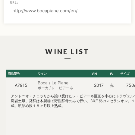
URL:
http://www.bocapiane.com/en/
WINE LIST
商品記号
ワイン
VIN
色
サイズ
Boca / Le Piane
A7915
2017
赤
75
ボーカ / レ・ピアーネ
アントニオ・チェッリから譲り受けたレ・ピアーネ区画を中心にトラヴェルサ
斑岩土壌。発酵は木製桶で野性酵母のみで行い、30日間のマセラシオン。１
成。瓶詰め後１８ヶ月以上熟成。