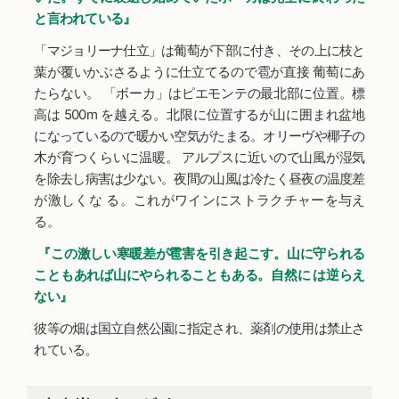
と言われている』
「マジョリーナ仕立」は葡萄が下部に付き、その上に枝と
葉が覆いかぶさるように仕立てるので雹が直接 葡萄にあ
たらない。 「ボーカ」はピエモンテの最北部に位置。標
高は 500m を越える。北限に位置するが山に囲まれ盆地
になっているので暖かい空気がたまる。オリーヴや椰子の
木が育つくらいに温暖。 アルプスに近いので山風が湿気
を除去し病害は少ない。夜間の山風は冷たく昼夜の温度差
が激しくな る。これがワインにストラクチャーを与え
る。
『この激しい寒暖差が雹害を引き起こす。山に守られる
こともあれば山にやられることもある。自然に は逆らえ
ない』
彼等の畑は国立自然公園に指定され、薬剤の使用は禁止さ
れている。