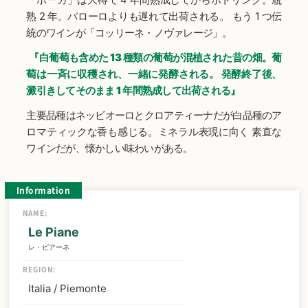
熟 2 年。バローロよりも遅れて出荷される。 もう 1 つ伝
統のワインが「コッリーネ・ノヴァレージ」。
『白葡萄も含めた 13 種類の葡萄が混植された昔の畑。葡
萄は一斉に収穫され、一緒に発酵される。 発酵終了後、
澱引きしてそのまま 1 年間熟成して出荷される』
主要品種はネッビオーロとクロアティーナだが白品種のア
ロマティックな香も感じる。ミネラル表現に向く 素直な
ワインだが、懐かしい味わいがある。
Information
NAME:
Le Piane
レ・ピアーネ
REGION:
Italia / Piemonte