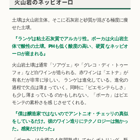
火山岩のネッビオーロ
土壌は火山岩主体。そこに石灰岩と砂質が混ざる極度に痩
せた土壌。
『ランゲは粘土石灰質でアルカリ性。ボーカは火山岩主
体で酸性の土壌。PHも低く酸度の高い、硬質 なネッビオ
ーロが産まれる』
火山岩土壌は通常「ソアヴェ」や「グレコ・ディ・トゥー
フォ」など白ワインが造られる。赤ワインは「エトナ」が
有名だが非常に珍しい。 ランゲは進化している。進化の
過程で欠点は薄まっていく。同時に「ピエモンテらしさ」
も少し薄まっている のかもしれない。「ボーカ」はピエ
モンテの素朴さを感 じさせてくれる。
『僕は醸造家ではないのでアントニオ・チェッリの真似
をしているだけ。彼のワイン造りにテクノロジーは無かっ
た。感覚だけだった』
「ボーカ」は大樽で 4 年間熟成してからボトリング。瓶