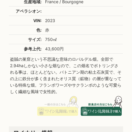
生産地域:
France / Bourgogne
アペラシオン:
VIN:
2023
色:
赤
サイズ:
750㎖
参考上代:
43,600円
盗賊の巣窟という不思議な意味のロバルデル畑。全部で
2.94haしかない小さな畑なので、この畑名でボトリングさ
れる事は、ほとんどない。バトニアン期の粘土石灰質で、そ
の上に鉄分が多く含まれたオリス質（鉱物）の層が重なって
いる特殊な畑。フランボワーズやサクランボのような可愛ら
しく繊細な風味で女性的。