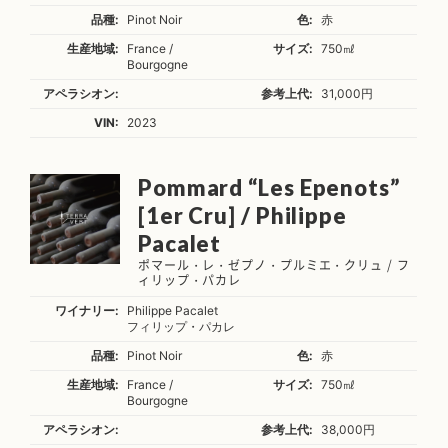
品種:
Pinot Noir
色:
赤
生産地域:
France /
サイズ:
750㎖
Bourgogne
アペラシオン:
参考上代:
31,000円
VIN:
2023
Pommard “Les Epenots”
[1er Cru] / Philippe
Pacalet
ポマール・レ・ゼプノ・プルミエ・クリュ / フ
ィリップ・パカレ
ワイナリー:
Philippe Pacalet
フィリップ・パカレ
品種:
Pinot Noir
色:
赤
生産地域:
France /
サイズ:
750㎖
Bourgogne
アペラシオン:
参考上代:
38,000円