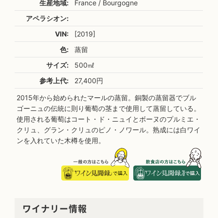
生産地域:
France / Bourgogne
アペラシオン:
VIN:
[2019]
色:
蒸留
サイズ:
500㎖
参考上代:
27,400円
2015年から始められたマールの蒸留。銅製の蒸留器でブル
ゴーニュの伝統に則り葡萄の茎まで使用して蒸留している。
使用される葡萄はコート・ド・ニュイとボーヌのプルミエ・
クリュ、グラン・クリュのピノ・ノワール。熟成には白ワイ
ンを入れていた木樽を使用。
ワイナリー情報