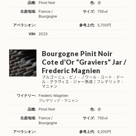
品種:
Pinot Noir
色:
赤
生産地域:
France /
サイズ:
750㎖
Bourgogne
アペラシオン:
参考上代:
5,700円
VIN:
2023
Bourgogne Pinit Noir
Cote d’Or “Graviers” Jar /
Frederic Magnien
ブルゴーニュ・ピノ・ノワール・コート・ドー
ル・グラヴィエ・ジャー熟成 / フレデリック・
マニャン
ワイナリー:
Frederic Magnien
フレデリック・マニャン
品種:
Pinot Noir
色:
赤
生産地域:
France /
サイズ:
750㎖
Bourgogne
アペラシオン:
参考上代:
6,200円