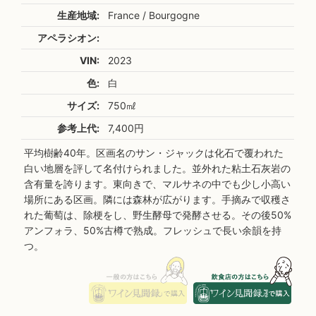
生産地域:
France / Bourgogne
アペラシオン:
VIN:
2023
色:
白
サイズ:
750㎖
参考上代:
7,400円
平均樹齢40年。区画名のサン・ジャックは化石で覆われた
白い地層を評して名付けられました。並外れた粘土石灰岩の
含有量を誇ります。東向きで、マルサネの中でも少し小高い
場所にある区画。隣には森林が広がります。手摘みで収穫さ
れた葡萄は、除梗をし、野生酵母で発酵させる。その後50%
アンフォラ、50%古樽で熟成。フレッシュで長い余韻を持
つ。