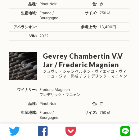
品種:
Pinot Noir
色:
赤
生産地域:
France /
サイズ:
750㎖
Bourgogne
アペラシオン:
参考上代:
13,400円
VIN:
2022
Gevrey Chambertin V.V
Jar / Frederic Magnien
ジュヴレ・シャンベルタン・ヴィエイユ・ヴィ
ーニュ・ジャー熟成 / フレデリック・マニャン
ワイナリー:
Frederic Magnien
フレデリック・マニャン
品種:
Pinot Noir
色:
赤
生産地域:
France /
サイズ:
750㎖
Bourgogne
アペラシオン:
参考上代:
12,900円
VIN:
2023