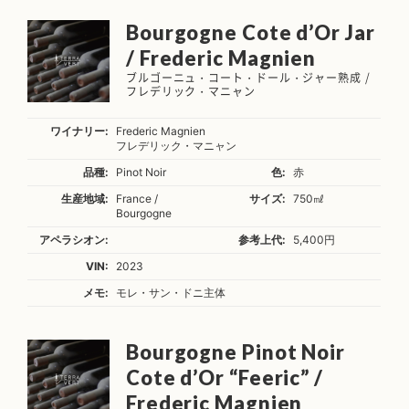
Bourgogne Cote d’Or Jar
/ Frederic Magnien
ブルゴーニュ・コート・ドール・ジャー熟成 /
フレデリック・マニャン
ワイナリー:
Frederic Magnien
フレデリック・マニャン
品種:
Pinot Noir
色:
赤
生産地域:
France /
サイズ:
750㎖
Bourgogne
アペラシオン:
参考上代:
5,400円
VIN:
2023
メモ:
モレ・サン・ドニ主体
Bourgogne Pinot Noir
Cote d’Or “Feeric” /
Frederic Magnien