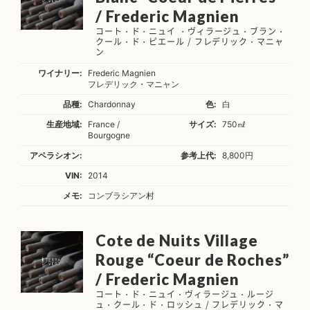
/ Frederic Magnien
コート・ド・ニュイ ・ヴィラージュ・ブラン・
クール・ド・ピエール / フレデリック・マニャ
ン
ワイナリー:
Frederic Magnien
フレデリック・マニャン
品種:
Chardonnay
色:
白
生産地域:
France /
サイズ:
750㎖
Bourgogne
アペラシオン:
参考上代:
8,800円
VIN:
2014
メモ:
コンブラシアン村
Cote de Nuits Village
Rouge “Coeur de Roches”
/ Frederic Magnien
コート・ド・ニュイ・ヴィラージュ・ルージ
ュ・クール・ド・ロッシュ / フレデリック・マ