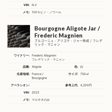
VIN:
N.V
メモ:
100％ピノ・ノワール
Bourgogne Aligote Jar /
Frederic Magnien
ブルゴーニュ・アリゴテ・ジャー熟成 / フレデ
リック・マニャン
ワイナリー:
Frederic Magnien
フレデリック・マニャン
品種:
Aligote
色:
白
生産地域:
France /
サイズ:
750㎖
Bourgogne
アペラシオン:
参考上代:
4,200円
VIN:
2023
メモ:
マルサネのみ