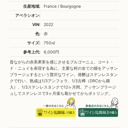
生産地域:
France / Bourgogne
アペラシオン:
VIN:
2022
色:
赤
サイズ:
750㎖
参考上代:
6,000円
昔ながらの赤系果実を感じさせるブルゴーニュ。コート・
ド・ニュイを表現する為に、主要な村の全ての畑をアッサン
ブラージュするという贅沢なワイン。発酵はステンレスタン
クで行い、熟成は1/3アンフォラ、1/3古樽（DRCから購
入）、1/3ステンレスタンクで12ヶ月間。アッサンブラージ
ュしてステンレスで3ヶ月落ち着かせてからボトリング。