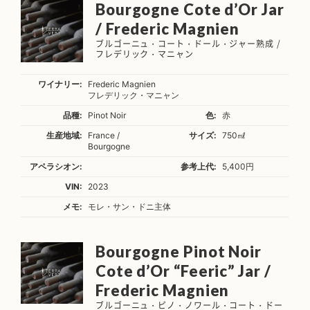
Bourgogne Cote d’Or Jar
/ Frederic Magnien
ブルゴーニュ・コート・ドール・ジャー熟成 /
フレデリック・マニャン
ワイナリー:
Frederic Magnien
フレデリック・マニャン
品種:
Pinot Noir
色:
赤
生産地域:
France /
サイズ:
750㎖
Bourgogne
アペラシオン:
参考上代:
5,400円
VIN:
2023
メモ:
モレ・サン・ドニ主体
Bourgogne Pinot Noir
Cote d’Or “Feeric” Jar /
Frederic Magnien
ブルゴーニュ・ピノ・ノワール・コート・ドー