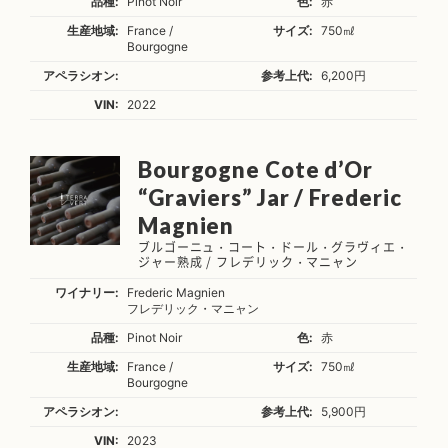
品種:
Pinot Noir
色:
赤
生産地域:
France /
サイズ:
750㎖
Bourgogne
アペラシオン:
参考上代:
6,200円
VIN:
2022
Bourgogne Cote d’Or
“Graviers” Jar / Frederic
Magnien
ブルゴーニュ・コート・ドール・グラヴィエ・
ジャー熟成 / フレデリック・マニャン
ワイナリー:
Frederic Magnien
フレデリック・マニャン
品種:
Pinot Noir
色:
赤
生産地域:
France /
サイズ:
750㎖
Bourgogne
アペラシオン:
参考上代:
5,900円
VIN:
2023