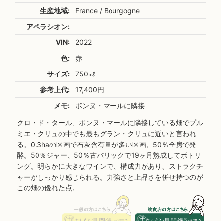
生産地域:
France / Bourgogne
アペラシオン:
VIN:
2022
色:
赤
サイズ:
750㎖
参考上代:
17,400円
メモ:
ボンヌ・マールに隣接
クロ・ド・タール、ボンヌ・マールに隣接している畑でプル
ミエ・クリュの中でも最もグラン・クリュに近いと言われ
る。0.3haの区画で石灰含有量が多い区画。50％全房で発
酵。50％ジャー、50％古バリックで19ヶ月熟成してボトリ
ング。明らかに大きなワインで、構成力があり、ストラクチ
ャーがしっかり感じられる。力強さと上品さを併せ持つのが
この畑の優れた点。