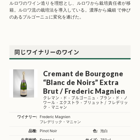
ルロワのワイン造りを理想とし、ルロワから栽培責任者が移
籍。ルロワ流の栽培法を導入している。濃厚から繊細 で伸び
のあるブルゴーニュに変化を遂げた。
同じワイナリーのワイン
Cremant de Bourgogne
“Blanc de Noirs” Extra
Brut / Frederic Magnien
クレマン・ド・ブルゴーニュ・ブラン・ド・ノ
ワール・エクストラ・ブリュット / フレデリッ
ク・マニャン
ワイナリー:
Frederic Magnien
フレデリック・マニャン
品種:
Pinot Noir
色:
泡白
生産地域:
France /
サイズ:
750㎖