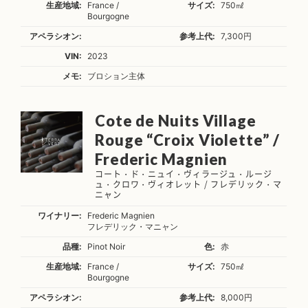
生産地域:
France /
サイズ:
750㎖
Bourgogne
アペラシオン:
参考上代:
7,300円
VIN:
2023
メモ:
ブロション主体
Cote de Nuits Village
Rouge “Croix Violette” /
Frederic Magnien
コート・ド・ニュイ・ヴィラージュ・ルージ
ュ・クロワ・ヴィオレット / フレデリック・マ
ニャン
ワイナリー:
Frederic Magnien
フレデリック・マニャン
品種:
Pinot Noir
色:
赤
生産地域:
France /
サイズ:
750㎖
Bourgogne
アペラシオン:
参考上代:
8,000円