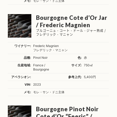
メモ:
モレ・サン・ドニ主体
Bourgogne Cote d’Or Jar
/ Frederic Magnien
ブルゴーニュ・コート・ドール・ジャー熟成 /
フレデリック・マニャン
ワイナリー:
Frederic Magnien
フレデリック・マニャン
品種:
Pinot Noir
色:
赤
生産地域:
France /
サイズ:
750㎖
Bourgogne
アペラシオン:
参考上代:
5,400円
VIN:
2023
メモ:
モレ・サン・ドニ主体
Bourgogne Pinot Noir
Cote d’Or “Feeric” /