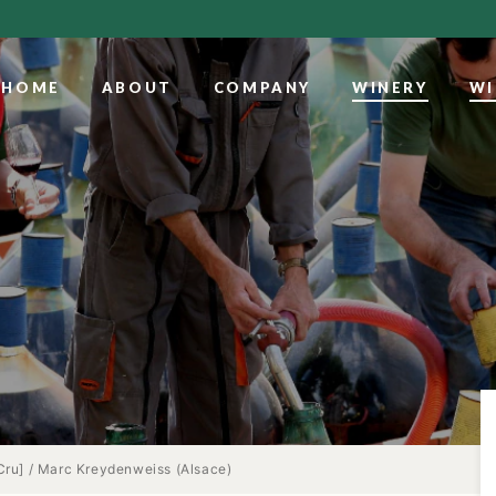
HOME
ABOUT
COMPANY
WINERY
WI
Cru] / Marc Kreydenweiss (Alsace)