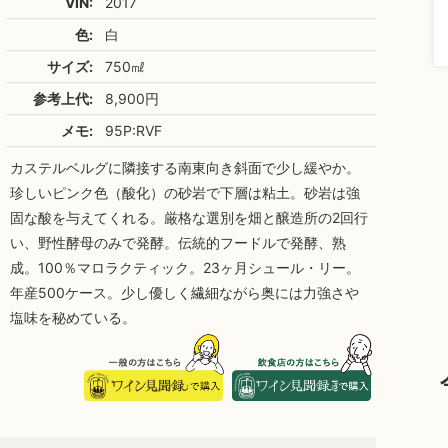
VIN:
2017
色:
白
サイズ:
750㎖
参考上代:
8,900円
メモ:
95P:RVF
カステルベルグに隣接する南東向き斜面で少し緩やか。
珍しいピンク色（酸化）の砂岩で下層は粘土。砂岩は強
固な酸を与えてくれる。厳格な選別を畑と醸造所の2回行
い、野性酵母のみで発酵。伝統的フードルで発酵、熟
成。100％マロラクティック。23ヶ月シュール・リー。
年産500ケース。少し優しく繊細ながら奥には力強さや
塩味を秘めている。