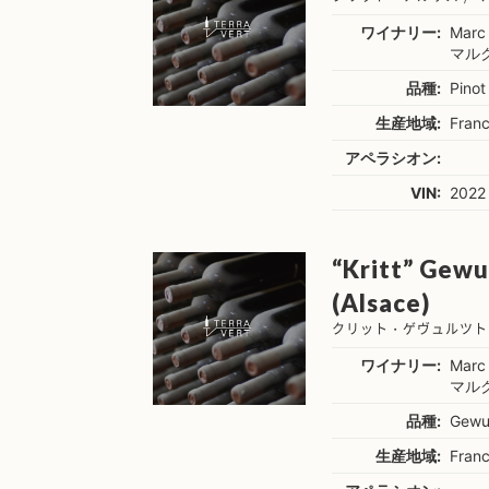
ワイナリー:
Marc
マル
品種:
Pinot
生産地域:
Franc
アペラシオン:
VIN:
2022
“Kritt” Gewu
(Alsace)
クリット・ゲヴュルツト
ワイナリー:
Marc
マル
品種:
Gewu
生産地域:
Franc