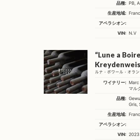
品種:
PB, A
生産地域:
Franc
アペラシオン:
VIN:
N.V
“Lune a Boir
Kreydenweiss
ルナ・ボワール・オラン
ワイナリー:
Marc
マル
品種:
Gewur
Gris,
生産地域:
Franc
アペラシオン:
VIN:
2023