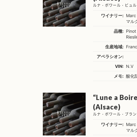
ルナ・ボワール・ビュル
ワイナリー:
Marc
マル
品種:
Pinot
Riesl
生産地域:
Franc
アペラシオン:
VIN:
N.V
メモ:
酸化
“Lune a Boir
(Alsace)
ルナ・ボワール・ブラン
ワイナリー:
Marc
マル