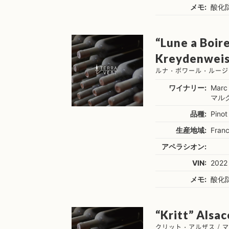
メモ:
酸化
“Lune a Boir
Kreydenweiss
ルナ・ボワール・ルージ
ワイナリー:
Marc
マル
品種:
Pinot
生産地域:
Franc
アペラシオン:
VIN:
2022
メモ:
酸化
“Kritt” Alsa
クリット・アルザス / 