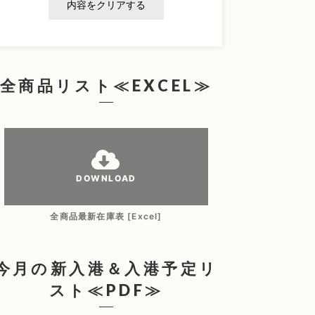
内容をクリアする
全商品リスト≪EXCEL≫
DOWNLOAD
全商品最新在庫表 [Excel]
今月の新入港＆入港予定リ
スト≪PDF≫