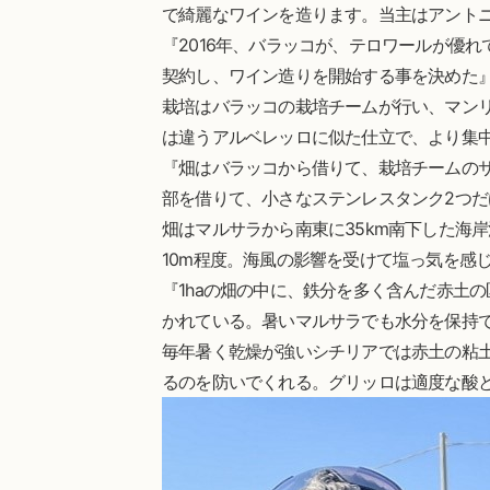
で綺麗なワインを造ります。当主はアント
『2016年、バラッコが、テロワールが優れ
契約し、ワイン造りを開始する事を決めた
栽培はバラッコの栽培チームが行い、マン
は違うアルベレッロに似た仕立で、より集
『畑はバラッコから借りて、栽培チームの
部を借りて、小さなステンレスタンク2つだ
畑はマルサラから南東に35km南下した海
10m程度。海風の影響を受けて塩っ気を感
『1haの畑の中に、鉄分を多く含んだ赤土
かれている。暑いマルサラでも水分を保持
毎年暑く乾燥が強いシチリアでは赤土の粘
るのを防いでくれる。グリッロは適度な酸