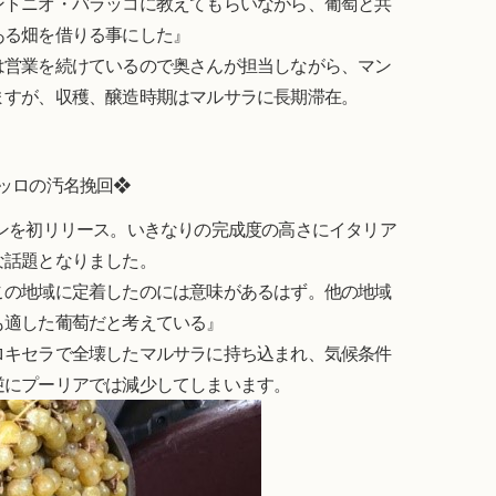
ントニオ・バラッコに教えてもらいながら、葡萄と共
ある畑を借りる事にした』
は営業を続けているので奥さんが担当しながら、マン
ますが、収穫、醸造時期はマルサラに長期滞在。
ッロの汚名挽回❖
のワインを初リリース。いきなりの完成度の高さにイタリア
な話題となりました。
この地域に定着したのには意味があるはず。他の地域
も適した葡萄だと考えている』
ロキセラで全壊したマルサラに持ち込まれ、気候条件
逆にプーリアでは減少してしまいます。