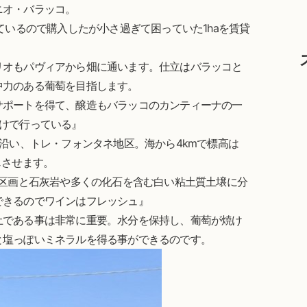
ニオ・バラッコ。
ているので購入したが小さ過ぎて困っていた1haを賃貸
』
リオもパヴィアから畑に通います。仕立はバラッコと
中力のある葡萄を目指します。
サポートを得て、醸造もバラッコのカンティーナの一
けで行っている』
岸沿い、トレ・フォンタネ地区。海から4kmで標高は
じさせます。
の区画と石灰岩や多くの化石を含む白い粘土質土壌に分
できるのでワインはフレッシュ』
土である事は非常に重要。水分を保持し、葡萄が焼け
と塩っぽいミネラルを得る事ができるのです。