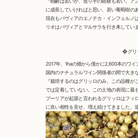
『樹齢は若いが、造り手の経験も若い。ア
に成長していければと思い、若い葡萄樹の
現在もパヴィアのエノテカ・インフェルノ
リオはパヴィアとマルサラを行き来してい
❖グリ
2017年、1haの畑から僅かに2,600本
国内のナチュラルワイン関係者の間で大き
『栽培するのはグリッロのみ。この品種が
では定着していない。この土地の表現に最
プーリアが起源と言われるグリッロはフィ
に良い相性を見せ、増え続けてきました。