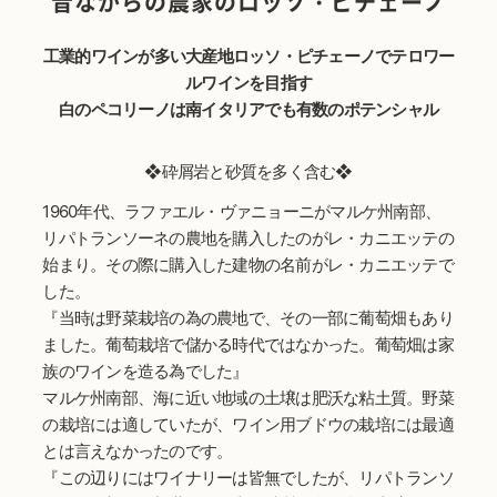
昔ながらの農家のロッソ・ピチェーノ
工業的ワインが多い大産地ロッソ・ピチェーノでテロワー
ルワインを目指す
白のペコリーノは南イタリアでも有数のポテンシャル
❖砕屑岩と砂質を多く含む❖
1960年代、ラファエル・ヴァニョーニがマルケ州南部、
リパトランソーネの農地を購入したのがレ・カニエッテの
始まり。その際に購入した建物の名前がレ・カニエッテで
した。
『当時は野菜栽培の為の農地で、その一部に葡萄畑もあり
ました。葡萄栽培で儲かる時代ではなかった。葡萄畑は家
族のワインを造る為でした』
マルケ州南部、海に近い地域の土壌は肥沃な粘土質。野菜
の栽培には適していたが、ワイン用ブドウの栽培には最適
とは言えなかったのです。
『この辺りにはワイナリーは皆無でしたが、リパトランソ