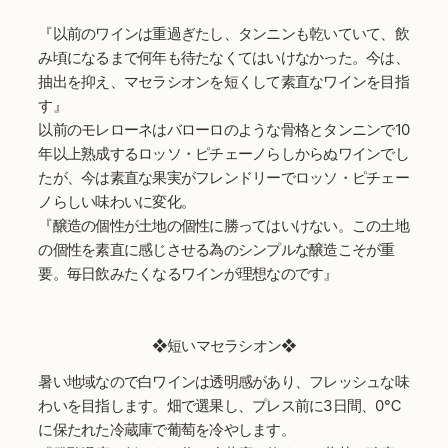
『以前のワインは重過ぎたし、タンニンも乾いていて、飲
み頃になるまで何年も待たなくてはいけなかった。今は、
抽出を抑え、マセラシオンを短くして素直なワインを目指
す』
以前のモレローネはバローロのような骨格とタンニンで10
年以上熟成するロッソ・ピチェーノらしからぬワインでし
たが、今は素直な果実がフレンドリーでロッソ・ピチェー
ノらしい味わいに変化。
『醸造の個性が土地の個性に勝ってはいけない。この土地
の個性を素直に感じさせる為のシンプルな醸造こそが重
要。毎日飲みたくなるワインが理想なのです』
❖短いマセラシオン❖
暑い地域なので白ワインは透明感があり、フレッシュな味
わいを目指します。畑で選果し、プレス前に3日間、0℃
に保たれた冷蔵庫で葡萄を冷やします。