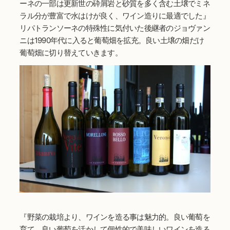
ーネの一部は更新世の砕屑岩と砂質を多く含む土壌でミネ
ラル分が豊富で水はけが良く、ワイン造りに最適でした』
リパトランソーネの特殊性に気付いた後継者のジョヴァン
ニは1990年代に入ると葡萄畑を拡充。良い土壌の畑だけ
葡萄畑に切り替えていきます。
『野菜の栽培より、ワインを造る事は魅力的。良い葡萄を
育て、良い葡萄を活かして個性的で美味しいワインを造る