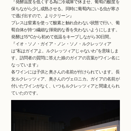
『発酵温度を低くする為に冷蔵庫で休ませ、葡萄の酸度を
保ちながら少し成熟させる。同時に葡萄内にいる虫が寒さ
で逃げ出すので、よりクリーン』
プレスは窒素を使って酸素と触れ合わない状態で行い、葡
萄自体が持つ繊細な揮発的な香を失わないようにします。
発酵は15℃から初めて低温をキープしながら30日間。
『イオ・ソノ・ガイア・ノン・ソノ・ルクレッツィア
は”私はガイアよ。ルクレッツィアじゃないわ”を意味しま
す。訪問者の質問に答えた娘のガイアの言葉がワイン名に
なっています』
各ワインには子供と奥さんの名前が付けられています。長
女ルクレッツィア、奥さんのヴェロニカ。ガイアの名前が
付いたワインがなく、いつもルクレッツィアと間違えられ
ていたのです。