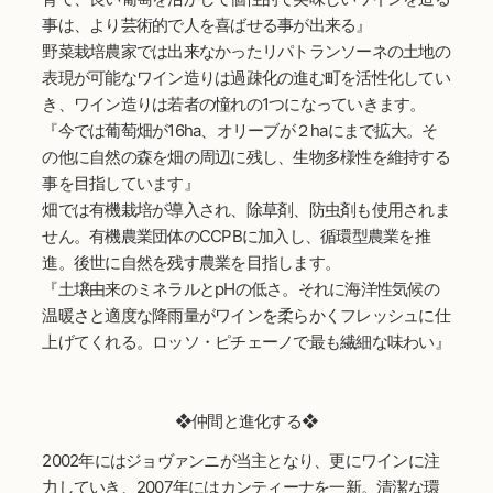
事は、より芸術的で人を喜ばせる事が出来る』
野菜栽培農家では出来なかったリパトランソーネの土地の
表現が可能なワイン造りは過疎化の進む町を活性化してい
き、ワイン造りは若者の憧れの1つになっていきます。
『今では葡萄畑が16ha、オリーブが２haにまで拡大。そ
の他に自然の森を畑の周辺に残し、生物多様性を維持する
事を目指しています』
畑では有機栽培が導入され、除草剤、防虫剤も使用されま
せん。有機農業団体のCCPBに加入し、循環型農業を推
進。後世に自然を残す農業を目指します。
『土壌由来のミネラルとpHの低さ。それに海洋性気候の
温暖さと適度な降雨量がワインを柔らかくフレッシュに仕
上げてくれる。ロッソ・ピチェーノで最も繊細な味わい』
❖仲間と進化する❖
2002年にはジョヴァンニが当主となり、更にワインに注
力していき、2007年にはカンティーナを一新。清潔な環