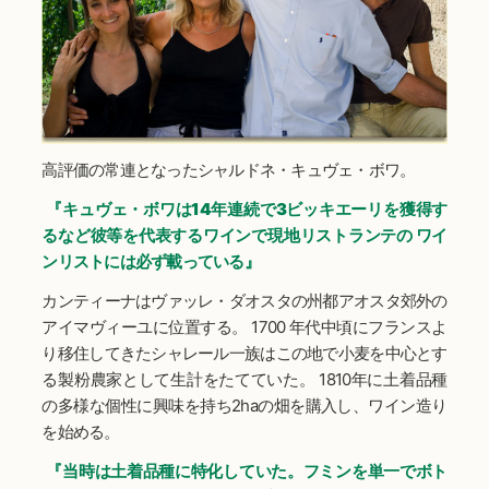
高評価の常連となったシャルドネ・キュヴェ・ボワ。
『キュヴェ・ボワは14年連続で3ビッキエーリを獲得す
るなど彼等を代表するワインで現地リストランテの ワイ
ンリストには必ず載っている』
カンティーナはヴァッレ・ダオスタの州都アオスタ郊外の
アイマヴィーユに位置する。 1700 年代中頃にフランスよ
り移住してきたシャレール一族はこの地で小麦を中心とす
る製粉農家として生計をたてていた。 1810年に土着品種
の多様な個性に興味を持ち2haの畑を購入し、ワイン造り
を始める。
『当時は土着品種に特化していた。フミンを単一でボト