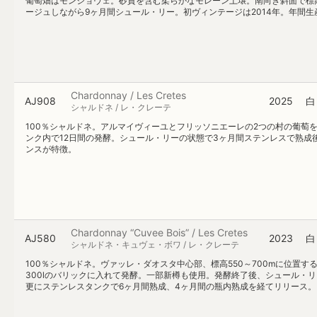
葡萄畑はモンジョヴェ。砂質を含む柔らかなモレーン土壌。南向き斜面で標高は
ージュしながら9ヶ月間シュール・リー。初ヴィンテージは2014年。年間生産
Chardonnay / Les Cretes
AJ908
2025
白
シャルドネ / レ・クレーテ
100％シャルドネ。アルマイヴィーユとフリッソニエーレの2つの村の葡萄を
ンク内で12日間の発酵。シュール・リーの状態で3ヶ月間ステンレスで熟
ンスが特徴。
Chardonnay “Cuvee Bois” / Les Cretes
AJ580
2023
白
シャルドネ・キュヴェ・ボワ / レ・クレーテ
100％シャルドネ。ヴァッレ・ダオスタ中心部、標高550～700mに位置
300lのバリックに入れて発酵。一部新樽も使用。発酵終了後、シュール・リ
更にステンレスタンクで6ヶ月間熟成、4ヶ月間の瓶内熟成を経てリリース。