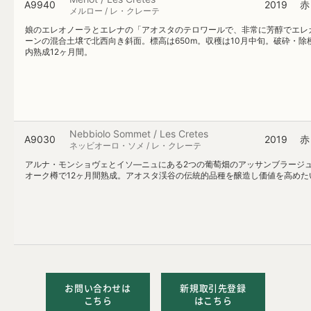
A9940
2019
赤
メルロー / レ・クレーテ
娘のエレオノーラとエレナの「アオスタのテロワールで、非常に芳醇でエレ
ーンの混合土壌で北西向き斜面。標高は650m。収穫は10月中旬。破砕・除
内熟成12ヶ月間。
Nebbiolo Sommet / Les Cretes
A9030
2019
赤
ネッビオーロ・ソメ / レ・クレーテ
アルナ・モンショヴェとイソ―ニュにある2つの葡萄畑のアッサンブラージュ。
オーク樽で12ヶ月間熟成。アオスタ渓谷の伝統的品種を醸造し価値を高め
お問い合わせは
新規取引先登録
こちら
はこちら