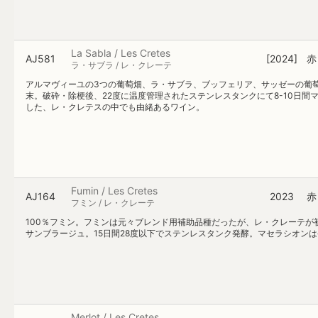
La Sabla / Les Cretes
AJ581
[2024]
赤
ラ・サブラ / レ・クレーテ
アルマヴィーユの3つの葡萄畑、ラ・サブラ、ブッフェリア、サッゼーの葡萄
末。破砕・除梗後、22度に温度管理されたステンレスタンクにて8-10日
した、レ・クレテスの中でも由緒あるワイン。
Fumin / Les Cretes
AJ164
2023
赤
フミン / レ・クレーテ
100％フミン。フミンは元々ブレンド用補助品種だったが、レ・クレーテ
サンブラージュ。15日間28度以下でステンレスタンク発酵。マセラシオンは
Merlot / Les Cretes