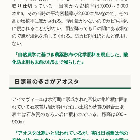
取り仕切っている。当初から密植率は7,000～9,000
本/ha。その当時の平均密植率が2,000本/haなので、その
高い密植率に驚かされる。降雨量が少ないのでカビや病気
に侵されることが少ない。雨が降っても丘の間にある畑な
ので風が湿気を消してくれる。防カビ剤はほとんど使用し
ない。
『自然農学に基づき農薬散布や化学肥料を廃止した。酸
化防止剤も以前の1/5まで減らした』
日照量の多さがアオスタ
アイマヴィーユは氷河期に形成された帯状の氷堆積に囲ま
れていて石灰質片岩が砕けた白い土壌と砂質の混合土壌。
表土は石灰質のもろい岩に覆われている。標高は600～
900m。
『アオスタは寒いと思われているが、実は日照量は他の