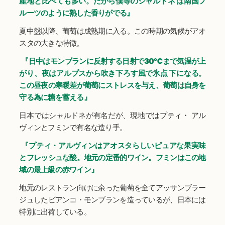
産地と比べても多い。だから僕等のシャルドネ は南国フ
ルーツのように熟した香りがでる』
夏中盤以降、葡萄は成熟期に入る。この時期の気候がアオ
スタの大きな特徴。
『日中はモンブランに反射する日射で30℃まで気温が上
がり、夜はアルプスから吹き下ろす風で氷点 下になる。
この昼夜の寒暖差が葡萄にストレスを与え、葡萄は自身を
守る為に糖を蓄える』
日本ではシャルドネが有名だが、現地ではプティ・ アル
ヴィンとフミンで有名な造り手。
『プティ・アルヴィンはアオスタらしいピュアな果実味
とフレッシュな酸。地元の定番的ワイン。フミンはこの地
域の最上級の赤ワイン』
地元のレストラン向けに余った葡萄を全てアッサンブラー
ジュしたビアンコ・モンブランを造っているが、日本には
特別に出荷している。