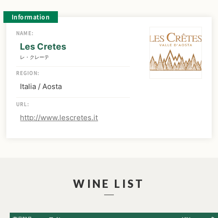
Information
NAME:
Les Cretes
レ・クレーテ
REGION:
Italia / Aosta
URL:
http://www.lescretes.it
WINE LIST