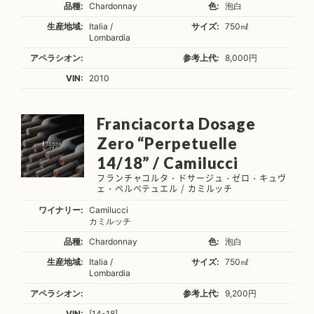
品種:
Chardonnay
色:
泡白
生産地域:
Italia /
サイズ:
750㎖
Lombardia
アペラシオン:
参考上代:
8,000円
VIN:
2010
Franciacorta Dosage
Zero “Perpetuelle
14/18” / Camilucci
フランチャコルタ・ドサージュ・ゼロ・キュヴ
ェ・ペルペテュエル / カミルッチ
ワイナリー:
Camilucci
カミルッチ
品種:
Chardonnay
色:
泡白
生産地域:
Italia /
サイズ:
750㎖
Lombardia
アペラシオン:
参考上代:
9,200円
VIN:
[14-18]