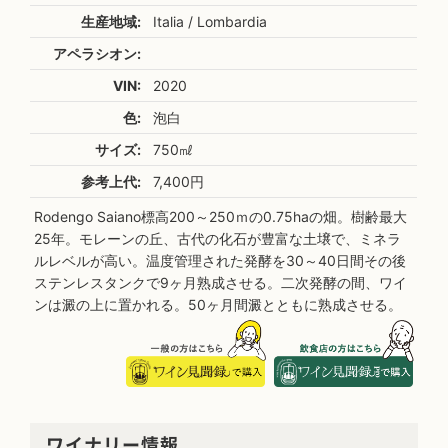
生産地域:
Italia / Lombardia
アペラシオン:
VIN:
2020
色:
泡白
サイズ:
750㎖
参考上代:
7,400円
Rodengo Saiano標高200～250ｍの0.75haの畑。樹齢最大
25年。モレーンの丘、古代の化石が豊富な土壌で、ミネラ
ルレベルが高い。温度管理された発酵を30～40日間その後
ステンレスタンクで9ヶ月熟成させる。二次発酵の間、ワイ
ンは澱の上に置かれる。50ヶ月間澱とともに熟成させる。
ワイナリー情報