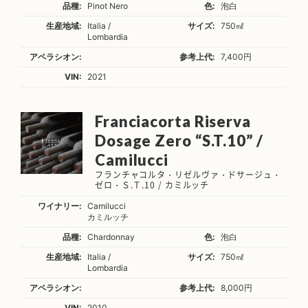
品種:
Pinot Nero
色:
泡白
生産地域:
Italia /
サイズ:
750㎖
Lombardia
アペラシオン:
参考上代:
7,400円
VIN:
2021
Franciacorta Riserva
Dosage Zero “S.T.10” /
Camilucci
フランチャコルタ・リゼルヴァ・ドサージュ・
ゼロ・Ｓ.Ｔ.10 / カミルッチ
ワイナリー:
Camilucci
カミルッチ
品種:
Chardonnay
色:
泡白
生産地域:
Italia /
サイズ:
750㎖
Lombardia
アペラシオン:
参考上代:
8,000円
VIN:
2010