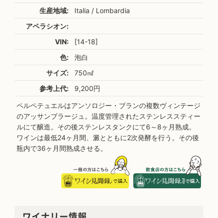
生産地域:
Italia / Lombardia
アペラシオン:
VIN:
[14-18]
色:
泡白
サイズ:
750㎖
参考上代:
9,200円
ペルペテュエルはアンソロジー・ブランの複数ヴィンテージ
のアッサンブラージュ。温度管理されたステンレススティー
ルにて醸造。その後ステンレスタンクにて6～8ヶ月熟成。
ワインは最低24ヶ月間、澱とともに2次発酵を行う。その後
瓶内で36ヶ月間熟成させる。
ワイナリー情報