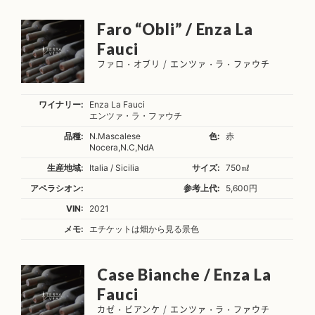
Faro “Obli” / Enza La
Fauci
ファロ・オブリ / エンツァ・ラ・ファウチ
ワイナリー:
Enza La Fauci
エンツァ・ラ・ファウチ
品種:
N.Mascalese
色:
赤
Nocera,N.C,NdA
生産地域:
Italia / Sicilia
サイズ:
750㎖
アペラシオン:
参考上代:
5,600円
VIN:
2021
メモ:
エチケットは畑から見る景色
Case Bianche / Enza La
Fauci
カゼ・ビアンケ / エンツァ・ラ・ファウチ