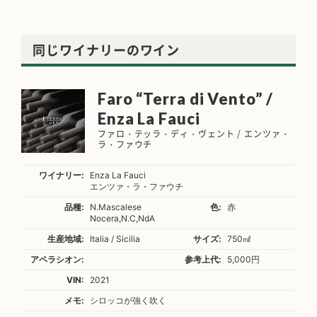
同じワイナリーのワイン
Faro “Terra di Vento” /
Enza La Fauci
ファロ・テッラ・ディ・ヴェント / エンツァ・
ラ・ファウチ
ワイナリー:
Enza La Fauci
エンツァ・ラ・ファウチ
品種:
N.Mascalese
色:
赤
Nocera,N.C,NdA
生産地域:
Italia / Sicilia
サイズ:
750㎖
アペラシオン:
参考上代:
5,000円
VIN:
2021
メモ:
シロッコが強く吹く