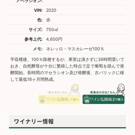
アペラシオン:
VIN:
2020
色:
赤
サイズ:
750㎖
参考上代:
4,600円
メモ:
ネレッロ・マスカレーゼ100％
手収穫後、100％除梗するが、果実は潰さずに36時間置いて
おき、自然酵母が十分に繁殖した時点で足で葡萄を踏んで発
酵開始。長時間のマセラシオン及び発酵後、古バリックに移
して最低18ヶ月間熟成。
ワイナリー情報