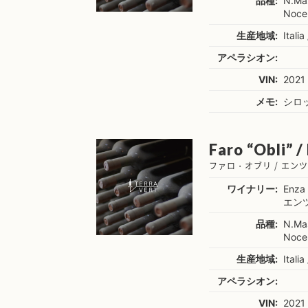
品種:
N.Ma
Noce
生産地域:
Italia 
アペラシオン:
VIN:
2021
メモ:
シロ
Faro “Obli” /
ファロ・オブリ / エン
ワイナリー:
Enza 
エン
品種:
N.Ma
Noce
生産地域:
Italia 
アペラシオン:
VIN:
2021