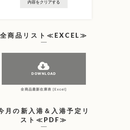
内容をクリアする
全商品リスト≪EXCEL≫
DOWNLOAD
全商品最新在庫表 [Excel]
今月の新入港＆入港予定リ
スト≪PDF≫