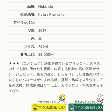
品種:
Nebbiolo
生産地域:
Italia / Piemonte
アペラシオン:
VIN:
2017
色:
赤
サイズ:
750㎖
参考上代:
28,000円
★★★（エノジェア）評価を得ているブリッコ・ボスキス
の中でも特に優れた中腹部に位置する樹齢の高い区画がサ
ン・ジュゼッペ。最も力強く、しっかりとした骨格のバロー
ロらしいバローロが生まれる畑。発酵・熟成はスラヴォニア
産の大樽。熟成期間は５年以上。カヴァロットを代表するキ
ュヴェ。