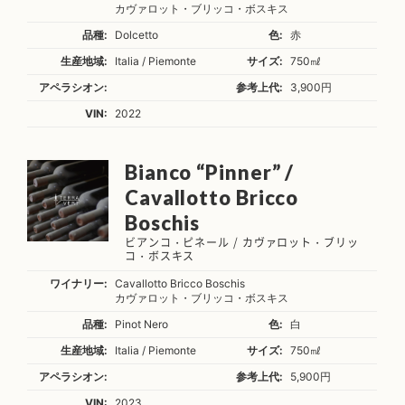
カヴァロット・ブリッコ・ボスキス
品種:
Dolcetto
色:
赤
生産地域:
Italia / Piemonte
サイズ:
750㎖
アペラシオン:
参考上代:
3,900円
VIN:
2022
Bianco “Pinner” /
Cavallotto Bricco
Boschis
ビアンコ・ピネール / カヴァロット・ブリッ
コ・ボスキス
ワイナリー:
Cavallotto Bricco Boschis
カヴァロット・ブリッコ・ボスキス
品種:
Pinot Nero
色:
白
生産地域:
Italia / Piemonte
サイズ:
750㎖
アペラシオン:
参考上代:
5,900円
VIN:
2023