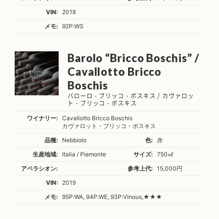
VIN:
2018
メモ:
92P:WS
Barolo “Bricco Boschis” /
Cavallotto Bricco
Boschis
バローロ・ブリッコ・ボスキス / カヴァロッ
ト・ブリッコ・ボスキス
ワイナリー:
Cavallotto Bricco Boschis
カヴァロット・ブリッコ・ボスキス
品種:
Nebbiolo
色:
赤
生産地域:
Italia / Piemonte
サイズ:
750㎖
アペラシオン:
参考上代:
15,000円
VIN:
2019
メモ:
95P:WA, 94P:WE, 93P:Vinous,★★★