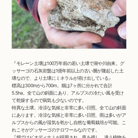
『モレーン土壌は100万年前の若い土壌で湖や川由来。グ
ッサーゴの石灰岩盤は1億年前以上の古い層が隆起した土
壌なので、より土壌にミネラルが溶け出している』
標高は300mから700m。畑は7ヶ所に分かれて合計
5.5ha。全て山の斜面にあり、アルプスの冷たい風を受け
て乾燥するので病気も少ないのです。
特異な土壌。冷涼な気候と非常に多い日照。全て山の斜面
にあります。冷涼な気候と非常に多い日照、雨は多いがア
ルプスからの風が湿気を乾かし自然な葡萄栽培が可能。こ
れこそがグッサーゴのテロワールなのです。
『畑ではビオディナミが採用され、森を残し、違う植物を