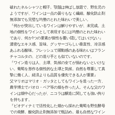
破れたネルシャツと帽子。顎鬚は伸ばし放題で、野生児の
ようですが、ワインは一点の曇りもなく繊細。酸化防止剤
無添加でも完璧な均整のとれた味わいで美しい。
『何かが突出しているワインは解りやすいが、未完成。土
地の個性をワインとして表現するには均整のとれた味わい
であり、何か1つの要素が個性を覆い隠してはいけない』
濃密なエキス感、旨味。グッサーゴらしい垂直性、冷涼感
あふれる酸味。フレッシュで躍動感のある味わいはフラン
チャコルタの、どの造り手とも似ていないのです。
『ワイン造りは人、土壌、気候の全てが揃わないといけな
い。葡萄を形作る個性的な土壌と気候。自然を尊重して真
摯に働く人。経済よりも品質を優先できる人が重要』
父マリオはマリオ・ガッタとしてもワインを造った一方、
農学博士でパオロ・ベア等の畑を作った人。そんな父のワ
インは畑中心だったが、ニコラは醸造に関しても強い拘り
を持ちます。
『ビオディナミで活性化した畑から採れた葡萄を野生酵母
での発酵。酸化防止剤無添加で瓶詰め。最も自然なワイン