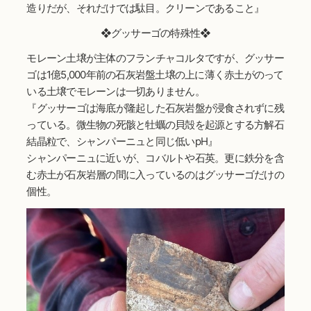
造りだが、それだけでは駄目。クリーンであること』
❖グッサーゴの特殊性❖
モレーン土壌が主体のフランチャコルタですが、グッサー
ゴは1億5,000年前の石灰岩盤土壌の上に薄く赤土がのって
いる土壌でモレーンは一切ありません。
『グッサーゴは海底が隆起した石灰岩盤が浸食されずに残
っている。微生物の死骸と牡蠣の貝殻を起源とする方解石
結晶粒で、シャンパーニュと同じ低いpH』
シャンパーニュに近いが、コバルトや石英。更に鉄分を含
む赤土が石灰岩層の間に入っているのはグッサーゴだけの
個性。