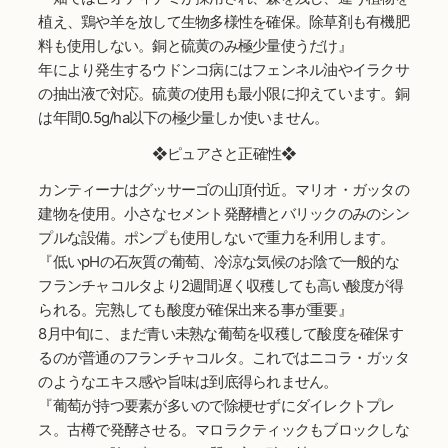
植え、鶏や羊を放して生物多様性を確保。除草剤も有機肥
料も使用しない。銅と硫黄のみ極少量使うだけ』
年により発生するウドンコ病にはフェンネル油やイラクサ
の抽出液で対応。硫黄の使用も最小限に抑えています。銅
は年間0.5g/ha以下の極少量しか使いません。
❖ピュアさと正確性❖
カンティーナはグッサーゴの山頂付近。マリオ・ガッタの
建物を使用。小さなセメント発酵槽とバリックのみのシン
プルな設備。ポンプも使用しないで重力を利用します。
『低いpHの石灰質の葡萄、冷涼な気候のお陰で一般的な
フランチャコルタより2週間遅く収穫しても高い酸度が得
られる。完熟しても酸度が確保出来る事が重要』
8月中旬に、まだ青い未熟な葡萄を収穫して酸度を確保す
るのが普通のフランチャコルタ。これではニコラ・ガッタ
のようなエキス感や旨味は到底得られません。
『葡萄が持つ要素が多いので除梗せずにダイレクトプレ
ス。古樽で発酵させる。マロラクティックもブロックしな