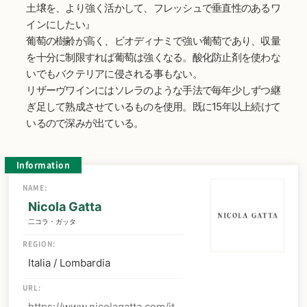
土壌を、より強く活かして、フレッシュで垂直性のあるワ
インにしたい』
葡萄の樹齢が高く、ビオディナミで強い葡萄であり、収量
を十分に制限すれば葡萄は強くなる。酸化防止剤を使わな
いでもバクテリアに侵される事もない。
リザーヴワインにはソレラのような手法で毎年少しずつ継
ぎ足して熟成させているものを使用。既に15年以上続けて
いるので深みが出ている。
Information
NAME:
Nicola Gatta
二コラ・ガッタ
REGION:
Italia / Lombardia
URL:
https://www.nicolagatta.com/it