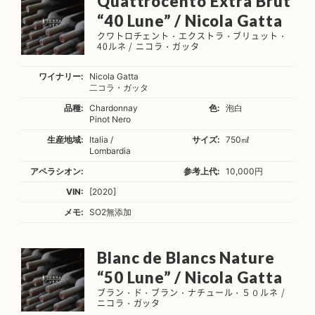
Quattrocento Extra Brut
“40 Lune” / Nicola Gatta
クワトロチェント・エクストラ・ブリュット・
40ルネ / ニコラ・ガッタ
ワイナリー:
Nicola Gatta
二コラ・ガッタ
品種:
Chardonnay
色:
泡白
Pinot Nero
生産地域:
Italia /
サイズ:
750㎖
Lombardia
アペラシオン:
参考上代:
10,000円
VIN:
[2020]
メモ:
SO2無添加
Blanc de Blancs Nature
“50 Lune” / Nicola Gatta
ブラン・ド・ブラン・ナチュール・５０ルネ /
ニコラ・ガッタ