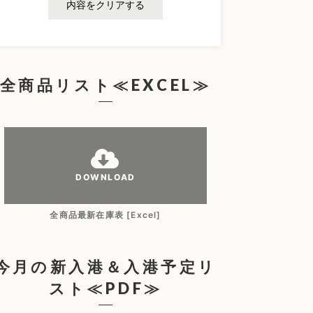
内容をクリアする
全商品リスト≪EXCEL≫
DOWNLOAD
全商品最新在庫表 [Excel]
今月の新入港＆入港予定リ
スト≪PDF≫