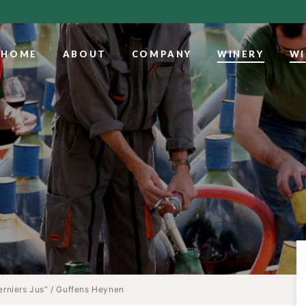
HOME
ABOUT
COMPANY
WINERY
WI
rniers Jus” / Guffens Heynen