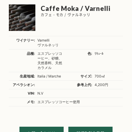
Caffe Moka / Varnelli
カフェ・モカ / ヴァルネッリ
ワイナリー:
Varnelli
ヴァルネッリ
品種:
エスプレッソコ
色:
ﾘｷｭｰﾙ
ーヒー、砂糖、
天然香料、天然
カラメル
生産地域:
Italia / Marche
サイズ:
700㎖
アペラシオン:
参考上代:
4,200円
VIN:
N.V
メモ:
エスプレッソコーヒー使用