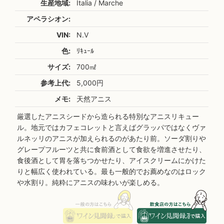
生産地域:
Italia / Marche
アペラシオン:
VIN:
N.V
色:
ﾘｷｭｰﾙ
サイズ:
700㎖
参考上代:
5,000円
メモ:
天然アニス
厳選したアニスシードから造られる特別なアニスリキュー
ル。地元ではカフェコレットと言えばグラッパではなくヴァ
ルネッリのアニスが加えられるのがあたり前。ソーダ割りや
グレープフルーツと共に食前酒として食欲を増進させたり、
食後酒として胃を落ちつかせたり、アイスクリームにかけた
りと幅広く使われている。最も一般的でお薦めなのはロック
や水割り。純粋にアニスの味わいが楽しめる。