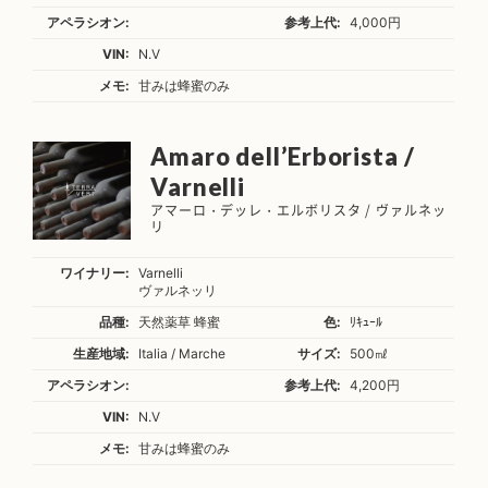
アペラシオン:
参考上代:
4,000円
VIN:
N.V
メモ:
甘みは蜂蜜のみ
Amaro dell’Erborista /
Varnelli
アマーロ・デッレ・エルボリスタ / ヴァルネッ
リ
ワイナリー:
Varnelli
ヴァルネッリ
品種:
天然薬草 蜂蜜
色:
ﾘｷｭｰﾙ
生産地域:
Italia / Marche
サイズ:
500㎖
アペラシオン:
参考上代:
4,200円
VIN:
N.V
メモ:
甘みは蜂蜜のみ