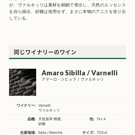
が、ヴァルネッリは素材を銅鍋で煮出し、天然のエッセンス
を自ら抽出、砂糖は使用せず、まさに本物のアニスを造り出
している。
同じワイナリーのワイン
Amaro Sibilla / Varnelli
アマーロ・シビッラ / ヴァルネッリ
ワイナリー:
Varnelli
ヴァルネッリ
品種:
天然薬草 蜂蜜、
色:
ﾘｷｭｰﾙ
砂糖
生産地域:
Italia / Marche
サイズ:
700㎖