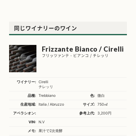
同じワイナリーのワイン
Frizzante Bianco / Cirelli
フリッツァンテ・ビアンコ / チレッリ
ワイナリー:
Cirelli
チレッリ
品種:
Trebbiano
色:
微白
生産地域:
Italia / Abruzzo
サイズ:
750㎖
アペラシオン:
参考上代:
3,200円
VIN:
N.V
メモ:
果汁で2次発酵