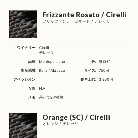
Frizzante Rosato / Cirelli
フリッツァンテ・ロザート / チレッリ
ワイナリー:
Cirelli
チレッリ
品種:
Montepulciano
色:
微ロゼ
生産地域:
Italia / Abruzzo
サイズ:
750㎖
アペラシオン:
参考上代:
3,800円
VIN:
N.V
メモ:
果汁で2次発酵
Orange (SC) / Cirelli
オレンジ / チレッリ