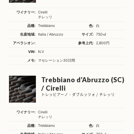
ワイナリー:
Cirelli
チレッリ
品種:
Trebbiano
色:
白
生産地域:
Italia / Abruzzo
サイズ:
750㎖
アペラシオン:
参考上代:
2,800円
VIN:
N.V
メモ:
マセレーション30日間
Trebbiano d’Abruzzo (SC)
/ Cirelli
トレッビアーノ・ダブルッツォ / チレッリ
ワイナリー:
Cirelli
チレッリ
品種:
Trebbiano
色:
白