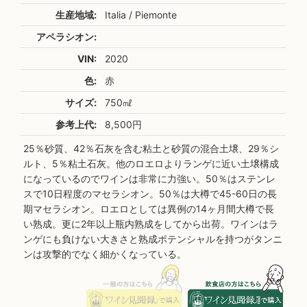
生産地域:
Italia / Piemonte
アペラシオン:
VIN:
2020
色:
赤
サイズ:
750㎖
参考上代:
8,500円
25％砂質、42％石灰を含む粘土と砂質の混合土壌、29％シ
ルト、5％粘土石灰。他のロエロよりランゲに近い土壌構成
になっているのでワインは非常に力強い。50％はステンレ
スで10日程度のマセラシオン。50％は大樽で45-60日の長
期マセラシオン。ロエロとしては異例の14ヶ月間大樽で長
い熟成。更に2年以上瓶内熟成をしてから出荷。ワインはラ
ンゲにも負けない大きさと熟成ポテンシャルを持つがタンニ
ンは攻撃的でなく細かくなっている。