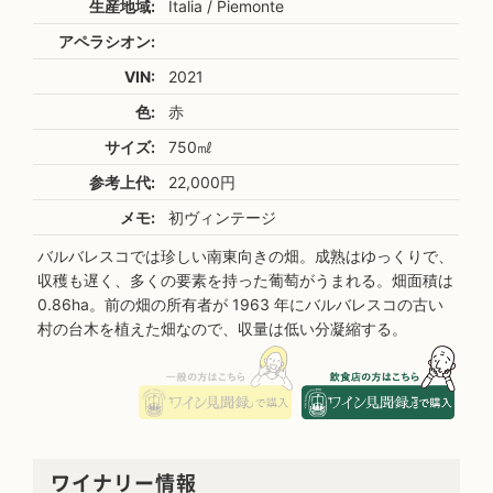
生産地域:
Italia / Piemonte
アペラシオン:
VIN:
2021
色:
赤
サイズ:
750㎖
参考上代:
22,000円
メモ:
初ヴィンテージ
バルバレスコでは珍しい南東向きの畑。成熟はゆっくりで、
収穫も遅く、多くの要素を持った葡萄がうまれる。畑面積は
0.86ha。前の畑の所有者が 1963 年にバルバレスコの古い
村の台木を植えた畑なので、収量は低い分凝縮する。
ワイナリー情報