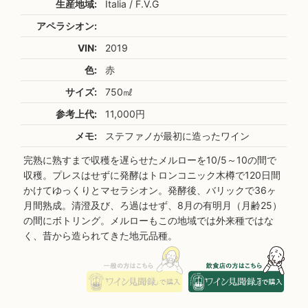
生産地域:
Italia / F.V.G
アペラシオン:
VIN:
2019
色:
赤
サイズ:
750㎖
参考上代:
11,000円
メモ:
ステファノが最初に造ったワイン
完熟に熟すまで収穫を遅らせたメルローを10/5～10の間で
収穫。プレスはせずに発酵はトロンコニック木樽で120日間
かけてゆっくりとマセラシオン。発酵後、バリックで36ヶ
月間熟成。清澄及び、ろ過はせず、8月の有明月（月齢25）
の間にボトリング。メルローもこの地域では外来種ではな
く、昔から造られてきた地元品種。