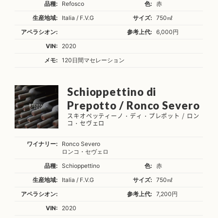
品種:
Refosco
色:
赤
生産地域:
Italia / F.V.G
サイズ:
750㎖
アペラシオン:
参考上代:
6,000円
VIN:
2020
メモ:
120日間マセレーション
Schioppettino di
Prepotto / Ronco Severo
スキオペッティーノ・ディ・プレポット / ロン
コ・セヴェロ
ワイナリー:
Ronco Severo
ロンコ・セヴェロ
品種:
Schioppettino
色:
赤
生産地域:
Italia / F.V.G
サイズ:
750㎖
アペラシオン:
参考上代:
7,200円
VIN:
2020