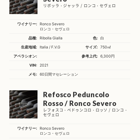
リボッラ・ジャッラ / ロンコ・セヴェロ
ワイナリー:
Ronco Severo
ロンコ・セヴェロ
品種:
Ribolla Gialla
色:
白
生産地域:
Italia / F.V.G
サイズ:
750㎖
アペラシオン:
参考上代:
6,300円
VIN:
2021
メモ:
60日間マセレーション
Refosco Peduncolo
Rosso / Ronco Severo
レフォスコ・ペドゥンコロ・ロッソ / ロンコ・
セヴェロ
ワイナリー:
Ronco Severo
ロンコ・セヴェロ