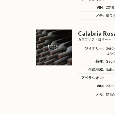
VIN:
2016
メモ:
最良
Calabria Rosa
カラブリア・ロザート・
ワイナリー:
Sergi
セル
品種:
Gagl
生産地域:
Italia
アペラシオン:
VIN:
2022
メモ:
標高5