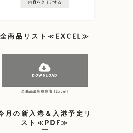
内容をクリアする
全商品リスト≪EXCEL≫
DOWNLOAD
全商品最新在庫表 [Excel]
今月の新入港＆入港予定リ
スト≪PDF≫