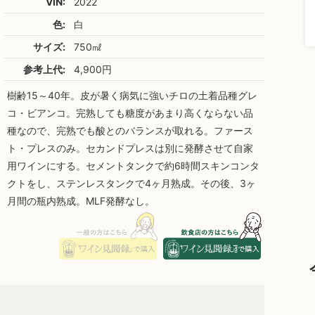
VIN:
2022
色:
白
サイズ:
750㎖
参考上代:
4,900円
樹齢15～40年。皮が暑く病気に強いチロの土着品種グレ
コ・ビアンコ。完熟しても糖度があまり高くならない品
種なので、完熟でも酸とのバランスが取れる。ファース
ト・プレスのみ。セカンドプレスは別に発酵させて自家
用ワインにする。セメントタンクで約6時間スキンコンタ
クトをし、ステンレスタンクで4ヶ月熟成。その後、3ヶ
月間の瓶内熟成。MLF発酵なし。