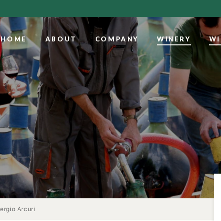
HOME
ABOUT
COMPANY
WINERY
WI
ergio Arcuri