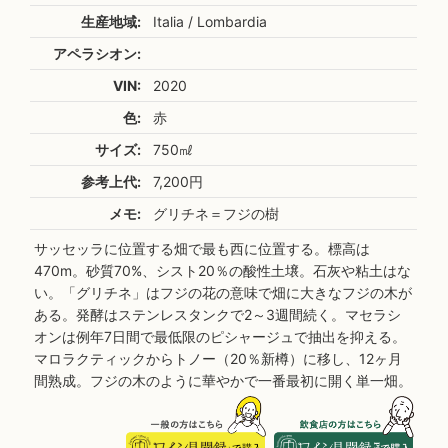
生産地域:
Italia / Lombardia
アペラシオン:
VIN:
2020
色:
赤
サイズ:
750㎖
参考上代:
7,200円
メモ:
グリチネ＝フジの樹
サッセッラに位置する畑で最も西に位置する。標高は
470m。砂質70%、シスト20％の酸性土壌。石灰や粘土はな
い。「グリチネ」はフジの花の意味で畑に大きなフジの木が
ある。発酵はステンレスタンクで2～3週間続く。マセラシ
オンは例年7日間で最低限のピシャージュで抽出を抑える。
マロラクティックからトノー（20％新樽）に移し、12ヶ月
間熟成。フジの木のように華やかで一番最初に開く単一畑。