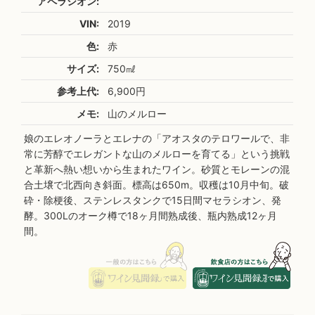
アペラシオン:
VIN:
2019
色:
赤
サイズ:
750㎖
参考上代:
6,900円
メモ:
山のメルロー
娘のエレオノーラとエレナの「アオスタのテロワールで、非
常に芳醇でエレガントな山のメルローを育てる」という挑戦
と革新へ熱い想いから生まれたワイン。砂質とモレーンの混
合土壌で北西向き斜面。標高は650m。収穫は10月中旬。破
砕・除梗後、ステンレスタンクで15日間マセラシオン、発
酵。300Lのオーク樽で18ヶ月間熟成後、瓶内熟成12ヶ月
間。