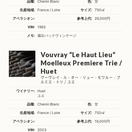
品種:
Chenin Blanc
色:
甘
生産地域:
France / Loire
サイズ:
750㎖
アペラシオン:
参考上代:
29,000円
VIN:
1993
メモ:
蔵出バックヴィンテージ
Vouvray “Le Haut Lieu”
Moelleux Premiere Trie /
Huet
ヴーヴレイ・ル・オー・リュー・モワルー・プ
ルミエ・トリ / ユエ
ワイナリー:
Huet
ユエ
品種:
Chenin Blanc
色:
甘
生産地域:
France / Loire
サイズ:
750㎖
アペラシオン:
参考上代:
19,000円
VIN:
2003