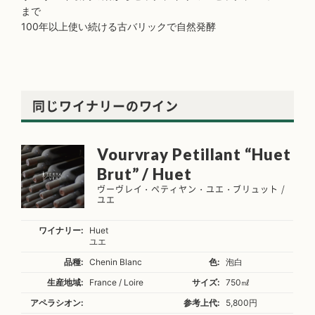
まで
100年以上使い続ける古バリックで自然発酵
同じワイナリーのワイン
Vourvray Petillant “Huet
Brut” / Huet
ヴーヴレイ・ペティヤン・ユエ・ブリュット /
ユエ
ワイナリー:
Huet
ユエ
品種:
Chenin Blanc
色:
泡白
生産地域:
France / Loire
サイズ:
750㎖
アペラシオン:
参考上代:
5,800円