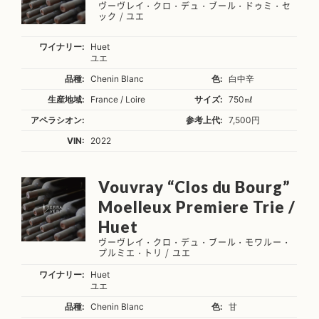
ヴーヴレイ・クロ・デュ・ブール・ドゥミ・セ
ック / ユエ
ワイナリー:
Huet
ユエ
品種:
Chenin Blanc
色:
白中辛
生産地域:
France / Loire
サイズ:
750㎖
アペラシオン:
参考上代:
7,500円
VIN:
2022
Vouvray “Clos du Bourg”
Moelleux Premiere Trie /
Huet
ヴーヴレイ・クロ・デュ・ブール・モワルー・
プルミエ・トリ / ユエ
ワイナリー:
Huet
ユエ
品種:
Chenin Blanc
色:
甘