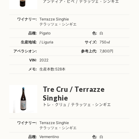
アンティア・ピペ / テラッツェ・シンギエ
ワイナリー:
Terrazze Singhie
テラッツェ・シンギエ
品種:
Pigato
色:
白
生産地域:
/ Liguria
サイズ:
750㎖
アペラシオン:
参考上代:
7,800円
VIN:
2022
メモ:
生産本数:528本
Tre Cru / Terrazze
Singhie
トレ・クリュ / テラッツェ・シンギエ
ワイナリー:
Terrazze Singhie
テラッツェ・シンギエ
品種:
Vermentino
色:
白