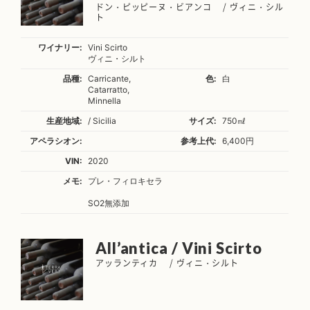
ドン・ピッピーヌ・ビアンコ / ヴィニ・シル
ト
ワイナリー:
Vini Scirto
ヴィニ・シルト
品種:
Carricante,
色:
白
Catarratto,
Minnella
生産地域:
/ Sicilia
サイズ:
750㎖
アペラシオン:
参考上代:
6,400円
VIN:
2020
メモ:
プレ・フィロキセラ
SO2無添加
All’antica / Vini Scirto
アッランティカ / ヴィニ・シルト