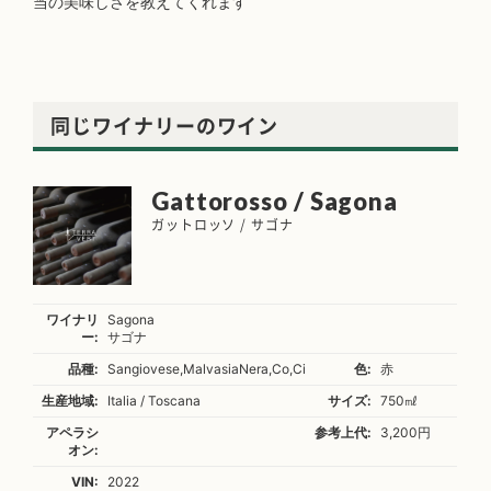
当の美味しさを教えてくれます
同じワイナリーのワイン
Gattorosso / Sagona
ガットロッソ / サゴナ
ワイナリ
Sagona
ー:
サゴナ
品種:
Sangiovese,MalvasiaNera,Co,Ci
色:
赤
生産地域:
Italia / Toscana
サイズ:
750㎖
アペラシ
参考上代:
3,200円
オン:
VIN:
2022