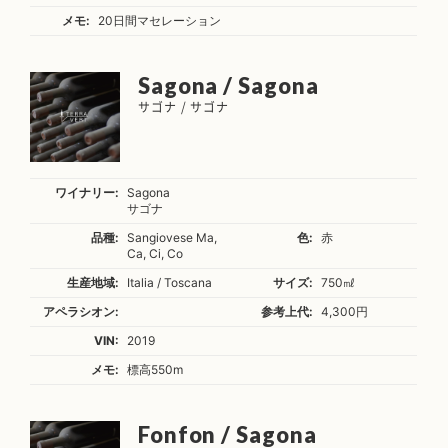
メモ:
20日間マセレーション
Sagona / Sagona
サゴナ / サゴナ
ワイナリー:
Sagona
サゴナ
品種:
Sangiovese Ma,
色:
赤
Ca, Ci, Co
生産地域:
Italia / Toscana
サイズ:
750㎖
アペラシオン:
参考上代:
4,300円
VIN:
2019
メモ:
標高550m
Fonfon / Sagona