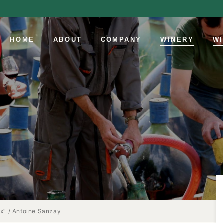
HOME
ABOUT
COMPANY
WINERY
W
” / Antoine Sanzay