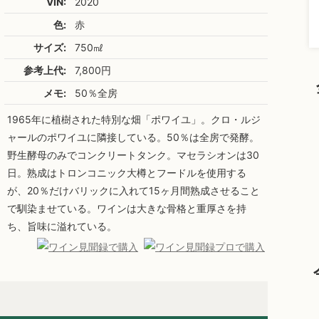
VIN:
2020
色:
赤
サイズ:
750㎖
参考上代:
7,800円
メモ:
50％全房
1965年に植樹された特別な畑「ポワイユ」。クロ・ルジ
ャールのポワイユに隣接している。50％は全房で発酵。
野生酵母のみでコンクリートタンク。マセラシオンは30
日。熟成はトロンコニック大樽とフードルを使用する
が、20％だけバリックに入れて15ヶ月間熟成させること
で馴染ませている。ワインは大きな骨格と重厚さを持
ち、旨味に溢れている。