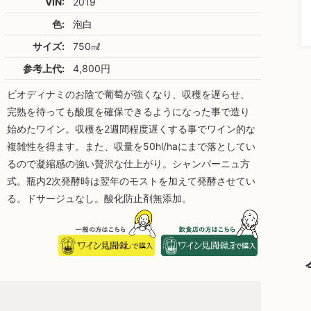
VIN:
2019
色:
泡白
サイズ:
750㎖
参考上代:
4,800円
ビオディナミのお陰で葡萄が強くなり、収穫を遅らせ、
完熟を待っても酸度を確保できるようになった事で造り
始めたワイン。収穫を2週間程度遅くする事でワイン的な
複雑性を得ます。また、収量を50hl/haにまで落としてい
るので凝縮感の強い贅沢な仕上がり。シャンパーニュ方
式。瓶内2次発酵時は翌年のモストを加えて発酵させてい
る。ドサージュなし。酸化防止剤無添加。