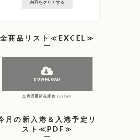
内容をクリアする
全商品リスト≪EXCEL≫
DOWNLOAD
全商品最新在庫表 [Excel]
今月の新入港＆入港予定リ
スト≪PDF≫