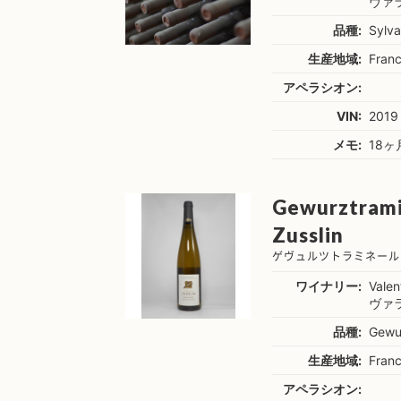
ヴァ
品種:
Sylva
生産地域:
Franc
アペラシオン:
VIN:
2019
メモ:
18
Gewurztramin
Zusslin
ゲヴュルツトラミネール
ワイナリー:
Valen
ヴァ
品種:
Gewu
生産地域:
Franc
アペラシオン: