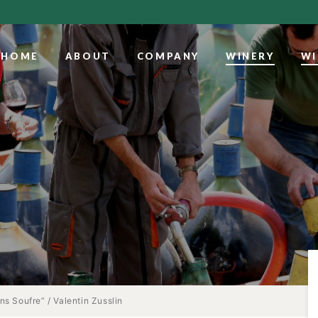
HOME
ABOUT
COMPANY
WINERY
WI
s Soufre” / Valentin Zusslin