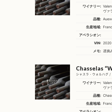
ワイナリー:
Valen
ヴァ
品種:
Auexe
生産地域:
Franc
アペラシオン:
VIN:
2020
メモ:
遅摘
Chasselas “W
シャスラ・ウォルハグ /
ワイナリー:
Valen
ヴァ
品種:
Chas
生産地域:
Franc
アペラシオン: