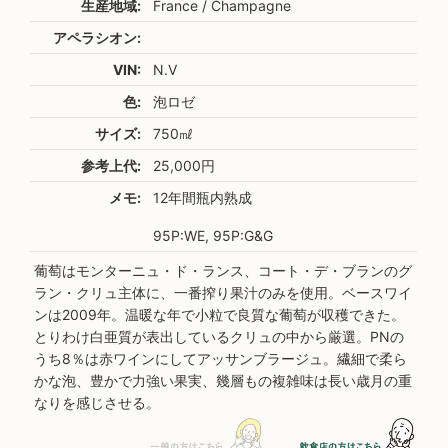
生産地域:
France / Champagne
アペラシオン:
VIN:
N.V
色:
泡ロゼ
サイズ:
750㎖
参考上代:
25,000円
メモ:
12年間瓶内熟成
95P:WE, 95P:G&G
葡萄はモンターニュ・ド・ランス、コート・デ・ブランのグ
ラン・クリュ主体に、一番搾り果汁のみを使用。ベースワイ
ンは2009年。温暖な年で小粒で良質な葡萄が収穫できた。
とりわけ白亜質が表出しているクリュの中から厳選。PNの
うち8％は赤ワインにしてアッサンブラージュ。繊細で柔ら
かな泡、豊かで力強い果実、幾層もの複雑味は長い歳月の重
なりを感じさせる。