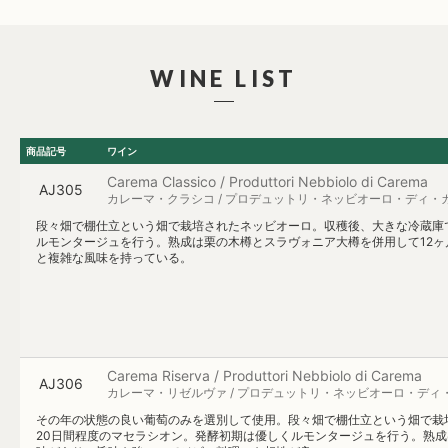
WINE LIST
商品記号
ワイン
Carema Classico / Produttori Nebbiolo di Carema
AJ305
カレーマ・クラシコ / プロデュットリ・ネッビオーロ・ディ・
段々畑で棚仕立という畑で栽培されたネッビオーロ。収穫後、大きな冷蔵庫
ルモンタージュを行う。熟成は栗の木樽とスラヴォニア大樽を併用して12ヶ
と複雑な風味を持っている。
Carema Riserva / Produttori Nebbiolo di Carema
AJ306
カレーマ・リゼルヴァ / プロデュットリ・ネッビオーロ・ディ
その年の状態の良い葡萄のみを選別して使用。段々畑で棚仕立という畑で栽
20日間程度のマセラシオン。発酵初期は優しくルモンタージュを行う。熟成