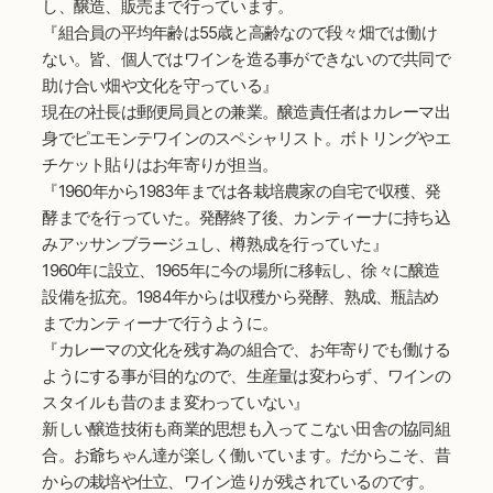
し、醸造、販売まで行っています。
『組合員の平均年齢は55歳と高齢なので段々畑では働け
ない。皆、個人ではワインを造る事ができないので共同で
助け合い畑や文化を守っている』
現在の社長は郵便局員との兼業。醸造責任者はカレーマ出
身でピエモンテワインのスペシャリスト。ボトリングやエ
チケット貼りはお年寄りが担当。
『1960年から1983年までは各栽培農家の自宅で収穫、発
酵までを行っていた。発酵終了後、カンティーナに持ち込
みアッサンブラージュし、樽熟成を行っていた』
1960年に設立、1965年に今の場所に移転し、徐々に醸造
設備を拡充。1984年からは収穫から発酵、熟成、瓶詰め
までカンティーナで行うように。
『カレーマの文化を残す為の組合で、お年寄りでも働ける
ようにする事が目的なので、生産量は変わらず、ワインの
スタイルも昔のまま変わっていない』
新しい醸造技術も商業的思想も入ってこない田舎の協同組
合。お爺ちゃん達が楽しく働いています。だからこそ、昔
からの栽培や仕立、ワイン造りが残されているのです。