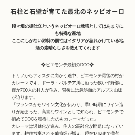
石柱と石壁が育てた最北のネッビオーロ
段々畑の棚仕立というネッビオーロ栽培としてはあまりに
も特殊な産地
ここにしかない独特の個性はイタリアが忘れかけている地
酒の素晴らしさを教えてくれます
❖ピエモンテ最初のDOC❖
トリノからアオスタに向かう途中、ピエモンテ最後の村が
カレーマです。ドーラ・バルテア川に沿った狭い平野部に
僅か700人の村人が住み、背後には急斜面のアルプス山脈
が迫ります。
『フランスからワイン文化が伝わり、早い時期にワイン造
りが始まった。高貴なワインとして知られ、ピエモンテで
初めてDOCを獲得したのもカレーマだった』
カレーマは過疎化が進み、住人の高齢化が問題になってい
ます。耕作放棄される葡萄畑が増え、現在17haまで葡萄