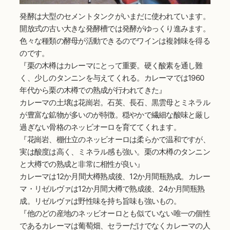
発酵は大型のセメントタンクがいまだに使われています。
開放式の古い大きな発酵槽では発酵がゆっくり進みます。
色々な種類の酵母が活動できるのでワインは複雑味を得る
のです。
『栗の木樽はカレーマにとって重要。硬く酸素を通し難
く、少しのタンニンを与えてくれる。カレーマでは1960
年代から栗の木樽での熟成が行われてきた』
カレーマの土壌は花崗岩。石英、長石、黒雲母とミネラル
が豊富な鉱物が多いのが特徴。穏やかで繊細な酸味と厳し
過ぎない骨格のネッビオーロを育ててくれます。
『花崗岩、棚仕立のネッビオーロは柔らかで温和ですが、
実は酸度は高く、ミネラル感も強い。栗の木樽のタンニン
と大樽での熟成と非常に相性が良い』
カレーマは12か月間大樽熟成後、12か月間瓶熟成。カレー
マ・リゼルヴァは12か月間大樽で熟成後、24か月間瓶熟
成。リゼルヴァは野性味を持ち旨味も強いもの。
『他のどの産地のネッビオーロとも似ていない唯一の個性
であるカレーマは葡萄畑、セラーだけでなくカレーマの人