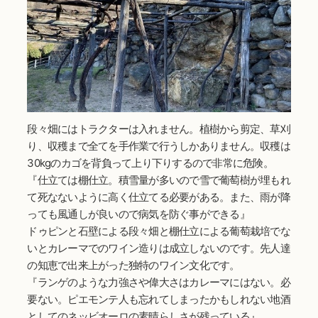
段々畑にはトラクターは入れません。植樹から剪定、草刈
り、収穫まで全てを手作業で行うしかありません。収穫は
30kgのカゴを背負って上り下りするので非常に危険。
『仕立ては棚仕立。積雪量が多いので雪で葡萄樹が埋もれ
て死なないように高く仕立てる必要がある。また、雨が降
っても風通しが良いので病気を防ぐ事ができる』
ドゥピンと石壁による段々畑と棚仕立による葡萄栽培でな
いとカレーマでのワイン造りは成立しないのです。先人達
の知恵で出来上がった独特のワイン文化です。
『ランゲのような力強さや偉大さはカレーマにはない。必
要ない。ピエモンテ人も忘れてしまったかもしれない地酒
としてのネッビオーロの素晴らしさが残っている』