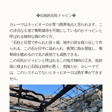
❖伝統的石柱ドゥピン❖
カレーマはネッビオーロが育つ限界地点と言われます。こ
の冷涼な土地で葡萄栽培を可能にしているのがドゥピンと
呼ばれる独特な畑の作り方。
『石柱と石壁で作られた段々畑。地中の岩を掘り出して作
られる。この石が日中に温められ、夜間に熱を開放し、葡
萄樹を暖めるので北の産地でも成熟できる』
この石柱がドゥピンと呼ばれるこの地方独特の工夫。急斜
面に積まれた石段は効率が悪く、危険だが、カレーマで
は、このシステムでないとネッビオーロは熟す事ができま
せん。