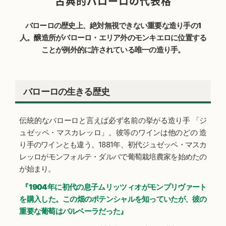
古典的バローロの代表格
バローロの歴史上、絶対無視できない重要な造り手の1
人。醸造所がバローロ・エリア外のモンキエロに位置する
ことが例外的に許されている唯一の造り手。
バローロの生きる歴史
伝統的なバローロと言えば必ず名前の挙がる造り手 「ジ
ュゼッペ・マスカレッロ」。彼等のワインは他のどの 造
り手のワインとも違う。1881年、初代ジュゼッペ・マスカ
レッロがモンフォルテ・ダルバで葡萄栽培農家を始めたの
が始まり。
『1904年に初代の息子ムリッツィオがモンプリヴァート
を購入した。この畑のポテンシャルを知っていたが、彼の
重要な葡萄はバルベーラだった』