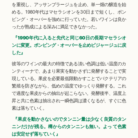
を重視し、アッサンブラージュを止め、単一畑の醸造を始
める。1980年代はマセラシオンを30日まで短くし、ポン
ピング・オーバーを強めに行っていた。若いワインは良か
ったが熟成による深みに満足できなかった。
『1990年代に入ると先代と同じ60日の長期マセラシオ
ンに変更。ポンピング・オーバーを止めピジャージュに戻
した』
彼等のワインの最大の特徴である淡い色調は低い温度のカ
ンティーナで、あまり果実を動かさずに発酵することで実
現している。果皮を必要最低限動かすことでバクテリアの
繁殖を防ぎながら、低めの温度でゆっくり発酵する。これ
で過度な果皮からの抽出が起こらない。発酵後半、温度上
昇と共に色素は抽出され一瞬色調は濃くなるが、すぐに色
素は落ちていく。
『果皮を動かさないのでタンニン量は少なく良質のタン
ニンだけが残る。樽からのタンニンも無い。よっ て色素
は安定せず落ちていく』