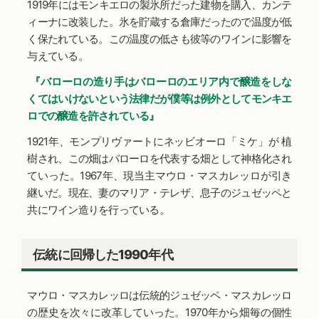
1919年にはモンキエロの製氷所だった建物を購入、カンテ
ィーナに改装した。氷を貯蔵する倉庫だったので温度が低
く保たれている。この温度の低さも彼等のワインに影響を
与えている。
『バローロの造り手はバローロのエリア内で醸造をしな
くてはいけないという法律だが僕等は例外としてモンキエ
ロでの醸造を許されている』
1921年、モンプリヴァートにネッビオーロ「ミケ」が 植
樹され、この畑はバローロを代表する畑として神格化され
ていった。1967年、現当主マウロ・マスカレッロが引き
継いだ。現在、妻のマリア・テレザ、息子のジュゼッペと
共にワイン造りを行っている。
伝統に回帰した1990年代
マウロ・マスカレッロは伝統的ジュゼッペ・マスカレッロ
の歴史を次々に改革していった。1970年から畑毎の個性