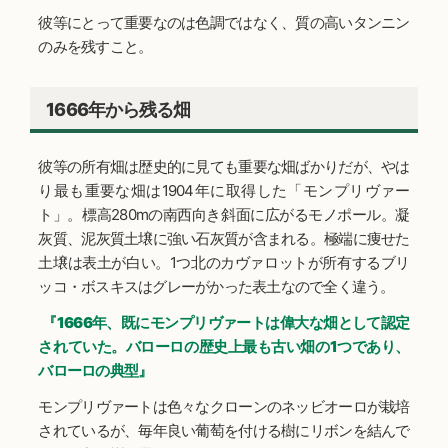
彼等にとって重要なのは色調ではなく、質の高いタンニン
のみを残すこと。
1666年から残る畑
彼等の所有畑は歴史的に見ても重要な畑ばかりだが、やは
り最も重要な畑は1904年に取得した「モンプリヴァー
ト」。標高280mの南西向き斜面に広がるモノポール。凝
灰質、泥灰質土壌に強い石灰質が含まれる。極端に痩せた
土壌は表土が白い。1つ北のカヴァロットが所有するブリ
ッコ・ボスキスはグレーがかった表土なので全く違う。
『1666年、既にモンプリヴァートは偉大な畑として認定
されていた。バローロの歴史上最も古い畑の1つであり、
バローロの典型』
モンプリヴァートは色々なクローンのネッビオーロが栽培
されているが、毎年良い葡萄を付ける樹にリボンを結んで