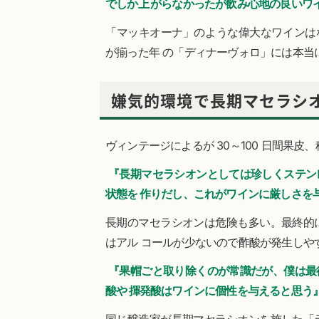
でしか上 がらなかったが飲み心地の良いワ
「マッキオーナ」のような偉大なワインはな
が揃った年 の「ディナーヴォロ」には本当
嫌気的環境で長期マセラシ
ヴィンテージによるが 30～100 日間果皮
『長期マセラシオンとしては珍しくステン
状態を 作りだし、これがワインに厳しさを
長期のマセラシオンは危険も多い。最終的
はアル コールが少ないので酢酸が発生しや
『果帽ごと取り除くのが常識だが、僕は最
酸や 揮発酸はワインに個性を与えると思う