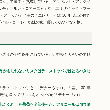
借りして醸造・ 熟成している「アルベルト・アングイ
チッチ」「ルカ・ロアーニャ」や「エリザベ ッタ・フォ
・ストッパ」当主の「エレナ」とは 30 年以上の付き
イル・コッ レ」姉妹の妹。優しく穏やかな人柄。
ン造りの全権を任 されているが、規模も大きいので極
うかもしれな いリスクはラ・ストッパではとるべきじ
』
ラ・ストッパ」と 「デナーヴォロ」の差。 30 年
想を追っ てリスクをとったのが「デナーヴォロ」。
は水ぶくれし た葡萄も全部使った。アルコールは 11%ま