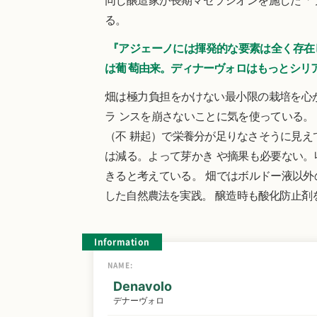
同じ醸造家が長期マセラシオンを施した「
る。
『アジェーノには揮発的な要素は全く存在
は葡 萄由来。ディナーヴォロはもっとシリ
畑は極力負担をかけない最小限の栽培を心
ラ ンスを崩さないことに気を使っている。
（不 耕起）で栄養分が足りなさそうに見え
は減る。よって芽かき や摘果も必要ない。
きると考えている。 畑ではボルドー液以外
した自然農法を実践。 醸造時も酸化防止剤
Information
NAME:
Denavolo
デナーヴォロ