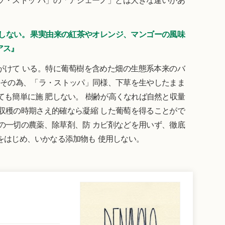
ラ・ストッ パ」の「アジェーノ」とは大きな違いがあ
しない。 果実由来の紅茶やオレンジ、マンゴーの風味
アス』
がけて いる。特に葡萄樹を含めた畑の生態系本来のバ
 その為、「ラ・ストッパ」同様、下草を生やしたまま
ても簡単に施 肥しない。 樹齢が高くなれば自然と収量
収穫の時期さえ的確なら凝縮 した葡萄を得ることがで
の一切の農薬、除草剤、防 カビ剤などを用いず、徹底
をはじめ、いかなる添加物も 使用しない。