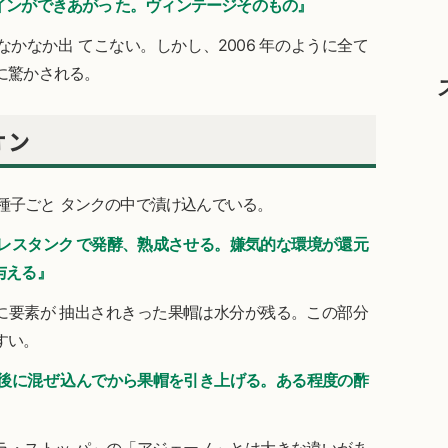
インができあがっ た。ヴィンテージそのもの』
かなか出 てこない。しかし、2006 年のように全て
に驚かされる。
オン
、種子ごと タンクの中で漬け込んでいる。
レスタンク で発酵、熟成させる。嫌気的な環境が還元
与える』
に要素が 抽出されきった果帽は水分が残る。この部分
すい。
後に混ぜ 込んでから果帽を引き上げる。ある程度の酢
』