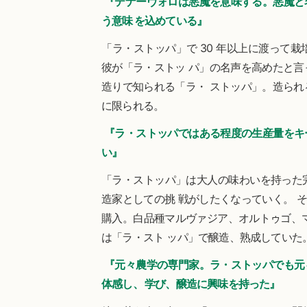
『デナーヴォロは悪魔を意味する。悪魔と
う意味 を込めている』
「ラ・ストッパ」で 30 年以上に渡って
彼が「ラ・ストッ パ」の名声を高めたと言
造りで知られる「ラ・ ストッパ」。造られ
に限られる。
『ラ・ストッパではある程度の生産量をキ
い』
「ラ・ストッパ」は大人の味わいを持った
造家としての挑 戦がしたくなっていく。 
購入。白品種マルヴァジア、オルトゥゴ、マ
は「ラ・スト ッパ」で醸造、熟成していた
『元々農学の専門家。ラ・ストッパでも元
体感し、 学び、醸造に興味を持った』