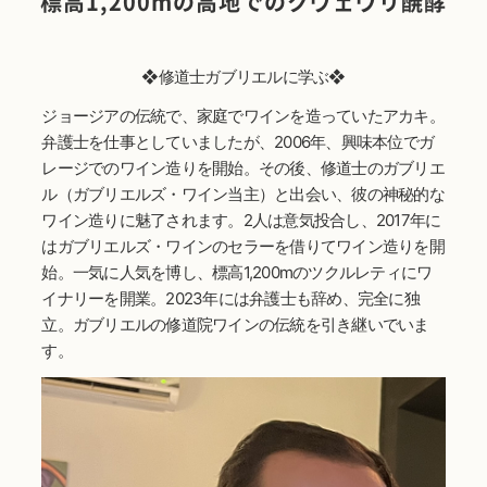
標高1,200mの高地でのクヴェヴリ醗酵
❖修道士ガブリエルに学ぶ❖
ジョージアの伝統で、家庭でワインを造っていたアカキ。
弁護士を仕事としていましたが、2006年、興味本位でガ
レージでのワイン造りを開始。その後、修道士のガブリエ
ル（ガブリエルズ・ワイン当主）と出会い、彼の神秘的な
ワイン造りに魅了されます。2人は意気投合し、2017年に
はガブリエルズ・ワインのセラーを借りてワイン造りを開
始。一気に人気を博し、標高1,200mのツクルレティにワ
イナリーを開業。2023年には弁護士も辞め、完全に独
立。ガブリエルの修道院ワインの伝統を引き継いでいま
す。