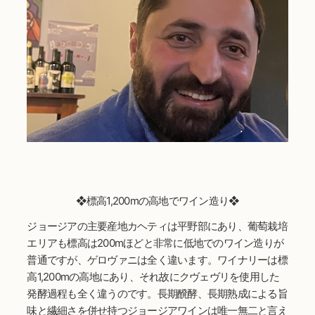
❖標高1,200mの高地でワイン造り❖
ジョージアの主要産地カヘティは平野部にあり、葡萄栽培
エリアも標高は200mほどと非常に低地でのワイン造りが
普通ですが、ゲロヴァニは全く違います。ワイナリーは標
高1,200mの高地にあり、それ故にクヴェヴリを使用した
発酵過程も全く違うのです。長期醗酵、長期熟成による旨
味と繊細さを併せ持つジョージアワインは唯一無二と言え