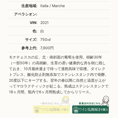
生産地域:
Italia / Marche
アペラシオン:
VIN:
2021
色:
白
サイズ:
750㎖
参考上代:
7,900円
モナチェスカの丘、北・南斜面の葡萄を使用。樹齢30年
（一部50年）の高樹齢。生育の遅い健康的な房を樹に残し
ておき、10月最終週まで待って過熟気味で収穫。ダイレク
トプレス。酸化防止剤無添加でステンレスタンク内で発酵。
20度以下にキープする。翌年の春以降に自然と温度が上が
ってマロラクティックが起こる。熟成はステンレスタンクで
18ヶ月間。瓶内で6ヶ月間熟成してからリリース。