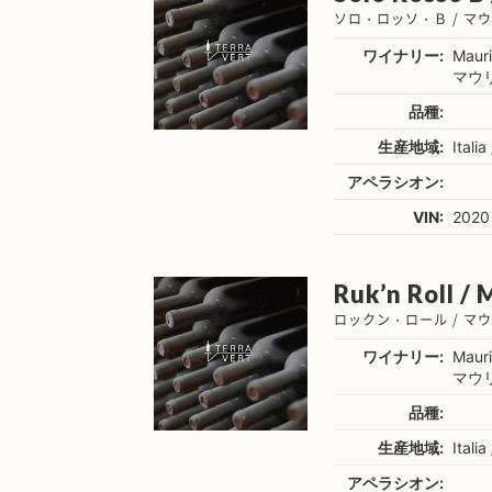
ソロ・ロッソ・Ｂ / マ
ワイナリー:
Mauri
マウ
品種:
生産地域:
Itali
アペラシオン:
VIN:
2020
Ruk’n Roll / 
ロックン・ロール / マ
ワイナリー:
Mauri
マウ
品種:
生産地域:
Itali
アペラシオン: