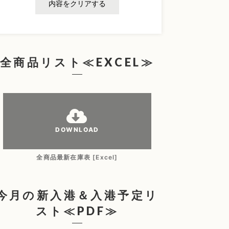
内容をクリアする
全商品リスト≪EXCEL≫
DOWNLOAD
全商品最新在庫表 [Excel]
今月の新入港＆入港予定リ
スト≪PDF≫