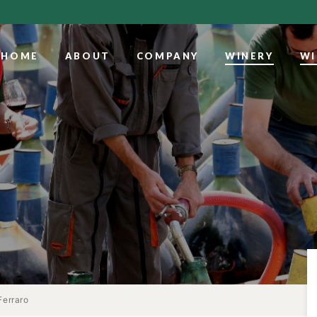
HOME
ABOUT
COMPANY
WINERY
WI
Ferraro