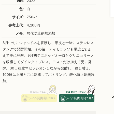
VIN:
2022
色:
白
サイズ:
750㎖
参考上代:
4,200円
メモ:
酸化防止剤無添加
8月中旬にシャルドネを収穫し、果皮と一緒にステンレス
タンクで発酵開始。その後、ティモラッソも果皮ごと加
えて更に発酵。9月初旬にネッビオーロとグリニョリーノ
を収穫してダイレクトプレス。モストだけ加えて更に発
酵。30日程度マセラシオンしながら発酵し、移し替え。
100日以上澱と共に熟成してボトリング。酸化防止剤無添
加。