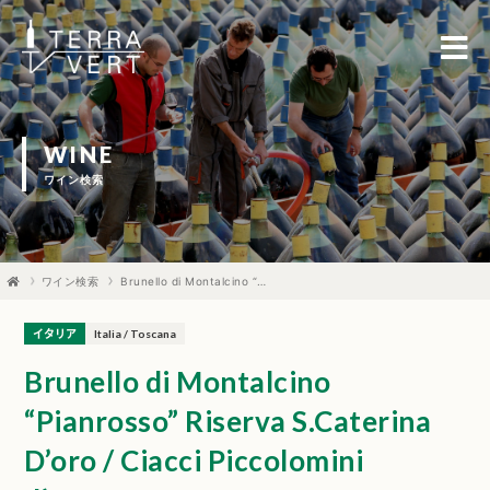
WINE
ワイン検索
ワイン検索
Brunello di Montalcino “Pianrosso” Riserva S.Caterina D’oro / Ciacci Piccolomini d’Aragona
イタリア
Italia / Toscana
Brunello di Montalcino
“Pianrosso” Riserva S.Caterina
D’oro / Ciacci Piccolomini