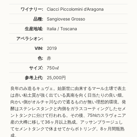
ワイナリー:
Ciacci Piccolomini d’Aragona
品種:
Sangiovese Grosso
生産地域:
Italia / Toscana
アペラシオン:
VIN:
2019
色:
赤
サイズ:
750㎖
参考上代:
25,000円
良年のみ造るキュヴェ。始新世に由来するマール土壌で表土
は赤い粘土質が強く出ている真南を向く日当たりの良い畑。
向かい側がオルチャ川なので遮るものが無い理想的環境。発
酵はステンレスタンクと内側をガラスコーティングしたセメ
ントタンクに分けて行われる。その後、75hlのスラヴォニア
産の大樽に移して36ヶ月以上熟成。アッサンブラージュし
てセメントタンクで休ませてからボトリング。8ヶ月間瓶熟
成。