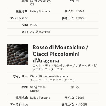
品種:
Sangiovese Sy,
色:
赤
CS
生産地域:
Italia / Toscana
サイズ:
750㎖
アペラシオン:
参考上代:
2,900円
VIN:
2025
メモ:
若い区画の葡萄
Rosso di Montalcino /
Ciacci Piccolomini
d’Aragona
ロッソ・ディ・モンタルチーノ / チャッチ・ピ
ッコロミニ・ダラゴナ
ワイナリー:
Ciacci Piccolomini d’Aragona
チャッチ・ピッコロミニ・ダラゴナ
品種:
Sangiovese
色:
赤
Grosso
生産地域:
Italia / Toscana
サイズ:
750㎖
アペラシオン:
参考上代:
4,400円