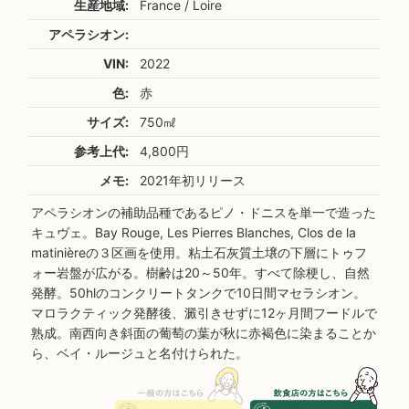
生産地域:
France / Loire
アペラシオン:
VIN:
2022
色:
赤
サイズ:
750㎖
参考上代:
4,800円
メモ:
2021年初リリース
アペラシオンの補助品種であるピノ・ドニスを単一で造った
キュヴェ。Bay Rouge, Les Pierres Blanches, Clos de la
matinièreの３区画を使用。粘土石灰質土壌の下層にトゥフ
ォー岩盤が広がる。樹齢は20～50年。すべて除梗し、自然
発酵。50hlのコンクリートタンクで10日間マセラシオン。
マロラクティック発酵後、澱引きせずに12ヶ月間フードルで
熟成。南西向き斜面の葡萄の葉が秋に赤褐色に染まることか
ら、ベイ・ルージュと名付けられた。