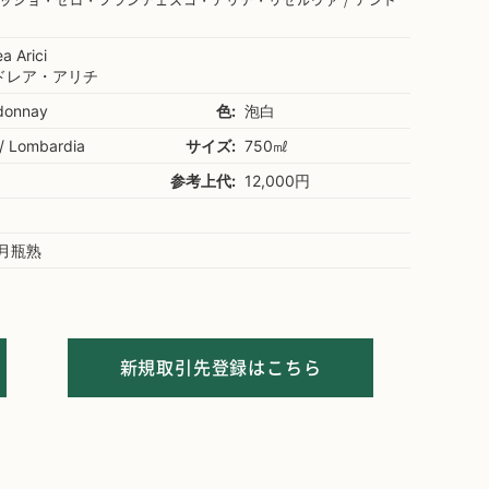
ッジョ・ゼロ・フランチェスコ・アリチ・リゼルヴァ / アンド
a Arici
ドレア・アリチ
donnay
色:
泡白
a / Lombardia
サイズ:
750㎖
参考上代:
12,000円
ヶ月瓶熟
新規取引先登録はこちら