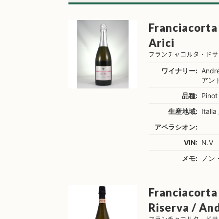
Franciacorta
Arici
フランチャコルタ・ドサ
ワイナリー:
Andre
アン
品種:
Pinot
生産地域:
Itali
アペラシオン:
VIN:
N.V
メモ:
ノン
Franciacorta
Riserva / And