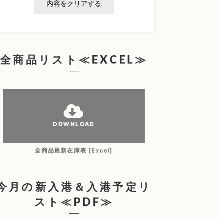
内容をクリアする
全商品リスト≪EXCEL≫
DOWNLOAD
全商品最新在庫表 [Excel]
今月の新入港＆入港予定リ
スト≪PDF≫