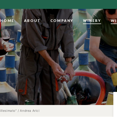
HOME
ABOUT
COMPANY
WINERY
WI
llesimato” / Andrea Arici