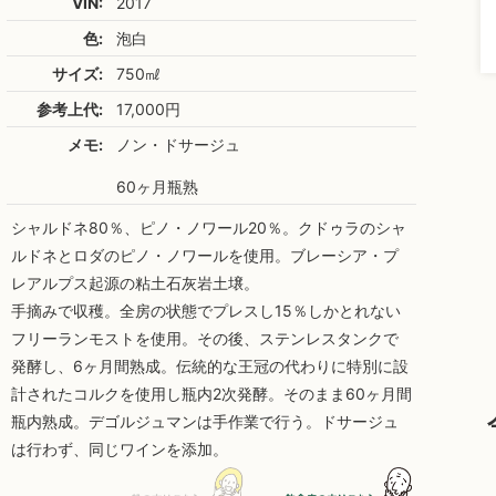
VIN:
2017
色:
泡白
サイズ:
750㎖
参考上代:
17,000円
メモ:
ノン・ドサージュ
60ヶ月瓶熟
シャルドネ80％、ピノ・ノワール20％。クドゥラのシャ
ルドネとロダのピノ・ノワールを使用。ブレーシア・プ
レアルプス起源の粘土石灰岩土壌。
手摘みで収穫。全房の状態でプレスし15％しかとれない
フリーランモストを使用。その後、ステンレスタンクで
発酵し、6ヶ月間熟成。伝統的な王冠の代わりに特別に設
計されたコルクを使用し瓶内2次発酵。そのまま60ヶ月間
瓶内熟成。デゴルジュマンは手作業で行う。ドサージュ
は行わず、同じワインを添加。