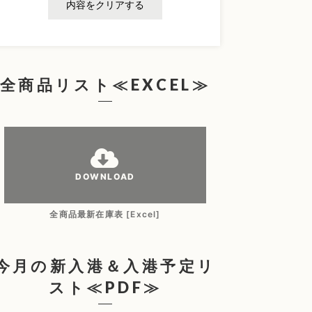
内容をクリアする
全商品リスト≪EXCEL≫
DOWNLOAD
全商品最新在庫表 [Excel]
今月の新入港＆入港予定リ
スト≪PDF≫