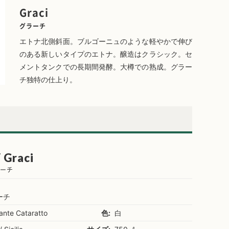
Graci
グラーチ
エトナ北側斜面。ブルゴーニュのような軽やかで伸び
のある新しいタイプのエトナ。醸造はクラシック。セ
メントタンクでの長期間発酵。大樽での熟成。グラー
チ独特の仕上り。
 Graci
ラーチ
ーチ
ante Cataratto
色:
白