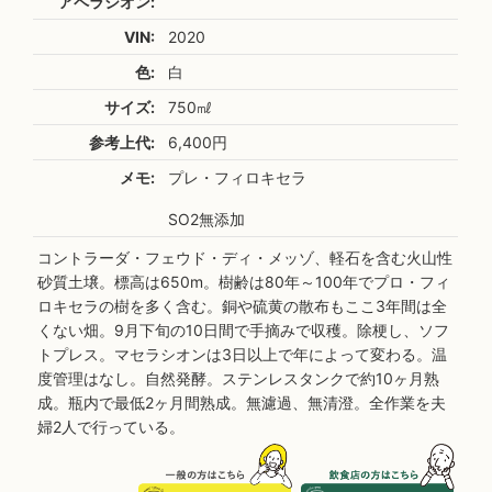
アペラシオン:
VIN:
2020
色:
白
サイズ:
750㎖
参考上代:
6,400円
メモ:
プレ・フィロキセラ
SO2無添加
コントラーダ・フェウド・ディ・メッゾ、軽石を含む火山性
砂質土壌。標高は650m。樹齢は80年～100年でプロ・フィ
ロキセラの樹を多く含む。銅や硫黄の散布もここ3年間は全
くない畑。9月下旬の10日間で手摘みで収穫。除梗し、ソフ
トプレス。マセラシオンは3日以上で年によって変わる。温
度管理はなし。自然発酵。ステンレスタンクで約10ヶ月熟
成。瓶内で最低2ヶ月間熟成。無濾過、無清澄。全作業を夫
婦2人で行っている。