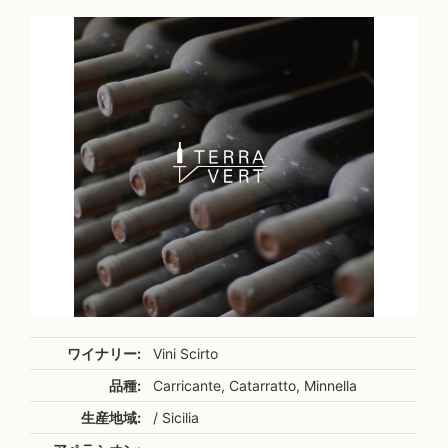
ワイナリー:
Vini Scirto
品種:
Carricante, Catarratto, Minnella
生産地域:
/ Sicilia